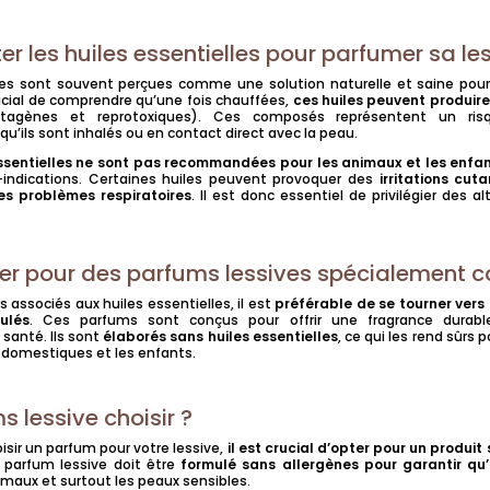
er les huiles essentielles pour parfumer sa le
lles sont souvent perçues comme une solution naturelle et saine pour 
ucial de comprendre qu’une fois chauffées,
ces huiles peuvent produi
tagènes et reprotoxiques). Ces composés représentent un ris
qu’ils sont inhalés ou en contact direct avec la peau.
essentielles ne sont pas recommandées pour les animaux et les enfa
indications. Certaines huiles peuvent provoquer des
irritations cut
des problèmes respiratoires
. Il est donc essentiel de privilégier des a
.
er pour des parfums lessives spécialement c
es associés aux huiles essentielles, il est
préférable de se tourner vers
ulés
. Ces parfums sont conçus pour offrir une fragrance durabl
santé. Ils sont
élaborés sans huiles essentielles
, ce qui les rend sûrs p
 domestiques et les enfants.
 lessive choisir ?
hoisir un parfum pour votre lessive,
il est crucial d’opter pour un produi
 parfum lessive doit être
formulé sans allergènes pour garantir qu’
imaux et surtout les peaux sensibles.