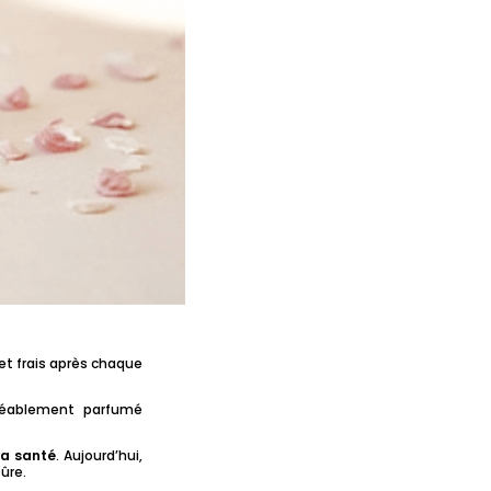
et frais après chaque
réablement parfumé
la santé
. Aujourd’hui,
ûre.