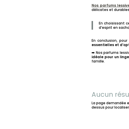
Nos parfums lessiv
délicates et durables
En choisissant c
d’esprit en sach
En conclusion, pour
essentielles et d’o
➡️ Nos parfums lessiv
idéale pour un ling
famille.
Aucun résu
La page demandée est
dessus pour localiser 