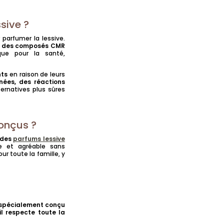
ssive ?
parfumer la lessive.
re des composés CMR
que pour la santé,
nts
en raison de leurs
anées, des réactions
lternatives plus sûres
onçus ?
 des
parfums lessive
e et agréable sans
our toute la famille, y
t spécialement conçu
il respecte toute la