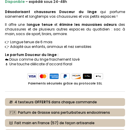
Disponible
INITIAL
– expédié sous 24-48h
ACTUEL
ÉTAIT :
EST :
12,90 €.
6,45 €.
Désodorisant chaussures Douceur du linge
qui parfume
sainement et longtemps vos chaussures et vos petits espaces !
Il offre une
longue tenue
et
élimine les mauvaises
odeurs
des
chaussures et de plusieurs autres espaces du quotidien : sac à
main, sacs de sport, tiroirs, armoire.
👉 Longue tenue de 6 mois
👉 Adapté aux enfants, animaux et nez sensibles
Le parfum Douceur du linge :
☁️ Doux comme du linge fraichement lavé
🌷 Une touche délicate d’accord floral
Paiements sécurisés grâce au protocole SSL
🎁 4 testeurs
OFFERTS
dans chaque commande
🇫🇷 Parfum de Grasse sans perturbateurs endocriniens
🙌 Fait main en France (57) de façon artisanale