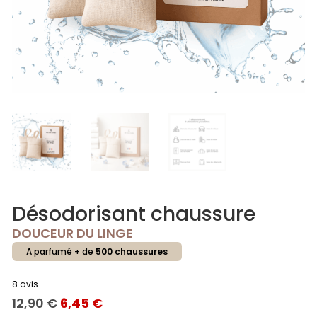
Désodorisant chaussure
DOUCEUR DU LINGE
A parfumé + de
500 chaussures
8 avis
LE
LE
12,90
€
6,45
€
PRIX
PRIX