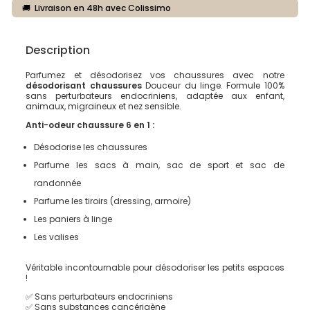
🚚 Livraison en 48h avec Colissimo
Description
Parfumez et désodorisez vos chaussures avec notre
désodorisant chaussures
Douceur du linge. Formule 100%
sans perturbateurs endocriniens, adaptée aux enfant,
animaux, migraineux et nez sensible.
Anti-odeur chaussure 6 en 1 :
Désodorise les chaussures
Parfume les sacs à main, sac de sport et sac de
randonnée
Parfume les tiroirs (dressing, armoire)
Les paniers à linge
Les valises
Véritable incontournable pour désodoriser les petits espaces
!
✅ Sans perturbateurs endocriniens
✅ Sans substances cancérigène