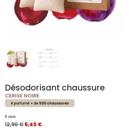
Désodorisant chaussure
CERISE NOIRE
A parfumé + de
500 chaussures
5 avis
LE
LE
12,90
€
6,45
€
PRIX
PRIX