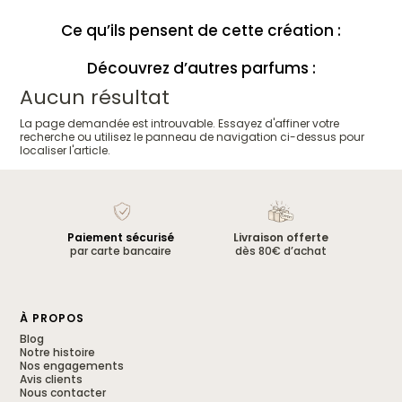
Ce qu’ils pensent de cette création :
Ce qu'ils pensent de cette création :
Découvrez d’autres parfums :
Désodorisant chaussures Cerise noire
Aucun résultat
Justine V.
Rating: 4/5
OK
La page demandée est introuvable. Essayez d'affiner votre
j'aime RAS
recherche ou utilisez le panneau de navigation ci-dessus pour
Tue Jan 20 2026 00:00:00 GMT+0000 (Coordinated Universal Time)
localiser l'article.
Désodorisant chaussures Cerise noire
Céline A.
Rating: 4/5
Ok placard
le placard et les vêtements sentent mieux
Fri Sep 19 2025 00:00:00 GMT+0000 (Coordinated Universal Time)
Paiement sécurisé
Livraison offerte
Désodorisant chaussures Cerise noire
par carte bancaire
dès 80€ d’achat
Claire M.
Rating: 5/5
Je valide
Je valide après 4 semaines d'utilisation
Thu Sep 04 2025 00:00:00 GMT+0000 (Coordinated Universal Time)
À PROPOS
Désodorisant chaussures Cerise noire
Océane M.
Blog
Rating: 4/5
Notre histoire
Je ne peux plus m'en passer depuis 1 mois
Nos engagements
Ca sent trop bon j'adore !
Avis clients
Tue Apr 22 2025 00:00:00 GMT+0000 (Coordinated Universal Time)
Nous contacter