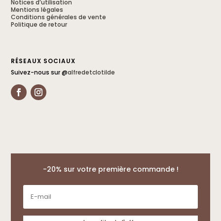
Désodorisant chaussures Cerise noire
Notices d’utilisation
Sarah G.
Mentions légales
Rating: 4/5
Conditions générales de vente
Vraiment bien
Politique de retour
Vraiment très bien. J'ai acheté ce produit pour le mettre dans des tiroirs e
Fri Apr 18 2025 00:00:00 GMT+0000 (Coordinated Universal Time)
RÉSEAUX SOCIAUX
Suivez-nous sur @
alfredetclotilde
-20% sur votre première commande !