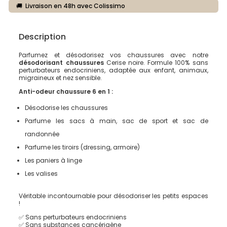
🚚 Livraison en 48h avec Colissimo
Description
Parfumez et désodorisez vos chaussures avec notre
désodorisant chaussures
Cerise noire. Formule 100% sans
perturbateurs endocriniens, adaptée aux enfant, animaux,
migraineux et nez sensible.
Anti-odeur chaussure 6 en 1 :
Désodorise les chaussures
Parfume les sacs à main, sac de sport et sac de
randonnée
Parfume les tiroirs (dressing, armoire)
Les paniers à linge
Les valises
Véritable incontournable pour désodoriser les petits espaces
!
✅ Sans perturbateurs endocriniens
✅ Sans substances cancérigène