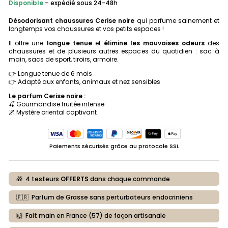
Disponible
INITIAL
– expédié sous 24-48h
ACTUEL
ÉTAIT :
EST :
12,90 €.
6,45 €.
Désodorisant chaussures Cerise noire
qui parfume sainement et
longtemps vos chaussures et vos petits espaces !
Il offre une
longue tenue
et
élimine les mauvaises
odeurs
des
chaussures et de plusieurs autres espaces du quotidien : sac à
main, sacs de sport, tiroirs, armoire.
👉 Longue tenue de 6 mois
👉 Adapté aux enfants, animaux et nez sensibles
Le parfum Cerise noire :
🍒 Gourmandise fruitée intense
🌌 Mystère oriental captivant
Paiements sécurisés grâce au protocole SSL
🎁 4 testeurs
OFFERTS
dans chaque commande
🇫🇷 Parfum de Grasse sans perturbateurs endocriniens
🙌 Fait main en France (57) de façon artisanale