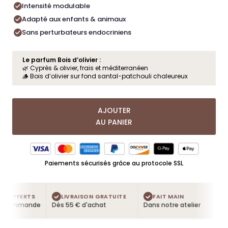
Intensité modulable
Adapté aux enfants & animaux
Sans perturbateurs endocriniens
Le parfum Bois d’olivier :
🌿 Cyprès & olivier, frais et méditerranéen
🪵 Bois d’olivier sur fond santal-patchouli chaleureux
AJOUTER
AU PANIER
Paiements sécurisés grâce au protocole SSL
S OFFERTS
LIVRAISON GRATUITE
FAIT MAIN
 commande
Dès 55 € d'achat
Dans notre atelier