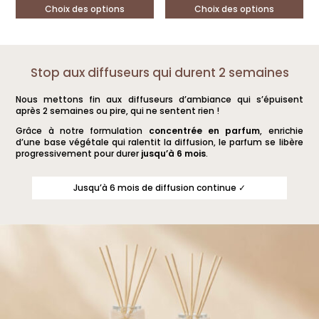
initial
actuel
initial
actuel
Choix des options
Choix des options
était :
est :
était :
est :
61,70 €.
52,90 €.
46,70 €.
40,90 €.
Ce
Ce
produit
produit
a
a
Stop aux diffuseurs qui durent 2 semaines
plusieurs
plusieurs
Nous mettons fin aux diffuseurs d’ambiance qui s’épuisent
variations.
variations.
après 2 semaines ou pire, qui ne sentent rien !
Les
Les
Grâce à notre formulation
concentrée en parfum
, enrichie
options
options
d’une base végétale qui ralentit la diffusion, le parfum se libère
progressivement pour durer
jusqu’à 6 mois
.
peuvent
peuvent
être
être
Jusqu’à 6 mois de diffusion continue ✓
choisies
choisies
sur
sur
la
la
page
page
du
du
produit
produit