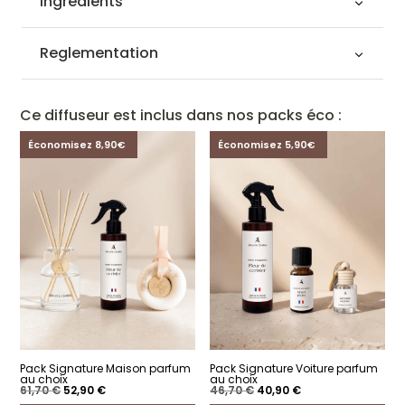
Ingrédients
Reglementation
Ce diffuseur est inclus dans nos packs éco :
Économisez 8,90€
Économisez 5,90€
Pack Signature Maison parfum
Pack Signature Voiture parfum
au choix
au choix
Le
Le
Le
Le
61,70
€
52,90
€
46,70
€
40,90
€
prix
prix
prix
prix