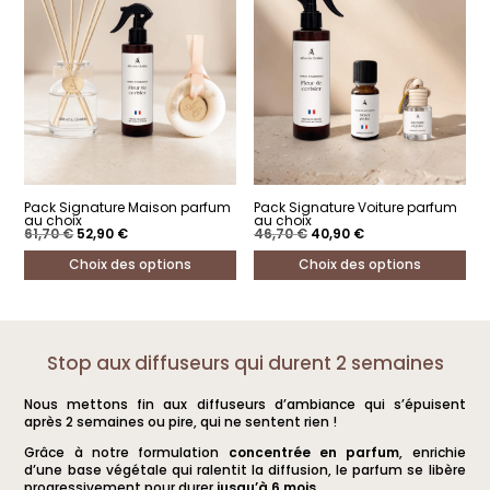
Pack Signature Maison parfum
Pack Signature Voiture parfum
au choix
au choix
Le
Le
Le
Le
61,70
€
52,90
€
46,70
€
40,90
€
prix
prix
prix
prix
initial
actuel
initial
actuel
Choix des options
Choix des options
était :
est :
était :
est :
61,70 €.
52,90 €.
46,70 €.
40,90 €.
Ce
Ce
produit
produit
a
a
Stop aux diffuseurs qui durent 2 semaines
plusieurs
plusieurs
Nous mettons fin aux diffuseurs d’ambiance qui s’épuisent
variations.
variations.
après 2 semaines ou pire, qui ne sentent rien !
Les
Les
Grâce à notre formulation
concentrée en parfum
, enrichie
options
options
d’une base végétale qui ralentit la diffusion, le parfum se libère
progressivement pour durer
jusqu’à 6 mois
.