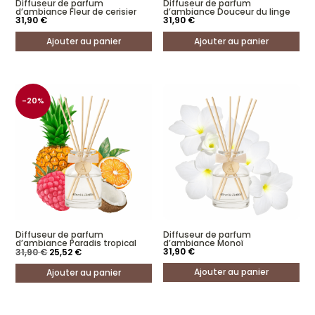
Diffuseur de parfum
Diffuseur de parfum
d’ambiance Fleur de cerisier
d’ambiance Douceur du linge
31,90
€
31,90
€
Ajouter au panier
Ajouter au panier
-20%
Diffuseur de parfum
Diffuseur de parfum
d’ambiance Paradis tropical
d’ambiance Monoï
Le
Le
31,90
€
31,90
€
25,52
€
prix
prix
initial
actuel
Ajouter au panier
Ajouter au panier
était :
est :
31,90 €.
25,52 €.