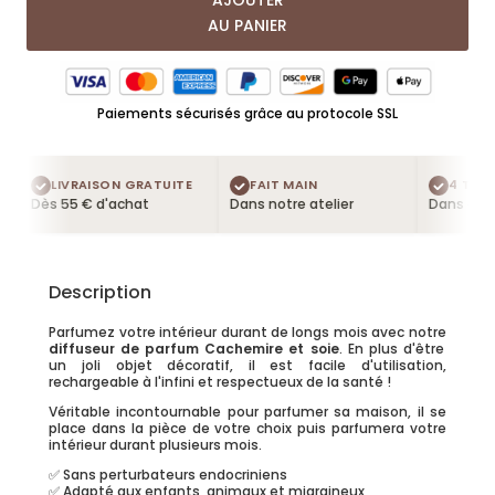
AJOUTER
AU PANIER
Paiements sécurisés grâce au protocole SSL
LIVRAISON GRATUITE
FAIT MAIN
4 TESTE
Dès 55 € d'achat
Dans notre atelier
Dans chaq
Description
Parfumez votre intérieur durant de longs mois avec notre
diffuseur de parfum Cachemire et soie
. En plus d'être
un joli objet décoratif, il est facile d'utilisation,
rechargeable à l'infini et respectueux de la santé !
Véritable incontournable pour parfumer sa maison, il se
place dans la pièce de votre choix puis parfumera votre
intérieur durant plusieurs mois.
✅ Sans perturbateurs endocriniens
✅ Adapté aux enfants, animaux et migraineux