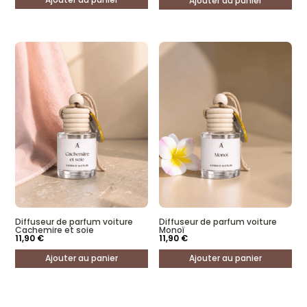
Ajouter au panier
était :
est :
11,90 €.
9,52 €.
Diffuseur de parfum voiture
Diffuseur de parfum voiture
Cachemire et soie
Monoï
11,90
€
11,90
€
Ajouter au panier
Ajouter au panier