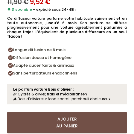
11,90
€
9,52
€
LE
LE
PRIX
PRIX
●
Disponible
INITIAL
– expédié sous 24-48h
ACTUEL
ÉTAIT :
EST :
Ce diffuseur voiture parfume votre habitacle sainement et en
11,90 €.
9,52 €.
toute autonomie,
jusqu’à 6 mois
. Son parfum se diffuse
progressivement pour une voiture agréablement parfumée à
chaque trajet. L’équivalent de
plusieurs diffuseurs en un seul
flacon
!
Longue diffusion de 6 mois
Diffusion douce et homogène
Adapté aux enfants & animaux
Sans perturbateurs endocriniens
Le parfum voiture Bois d’olivier :
🌿 Cyprès & olivier, frais et méditerranéen
🪵 Bois d’olivier sur fond santal-patchouli chaleureux
AJOUTER
AU PANIER