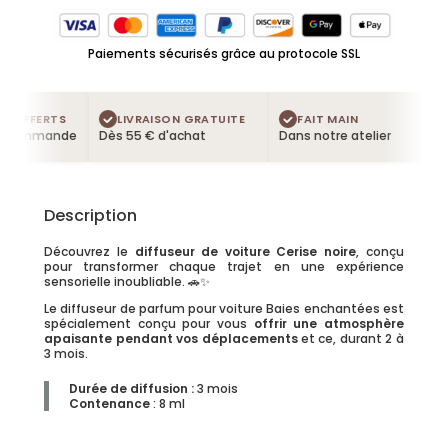
Paiements sécurisés grâce au protocole SSL
 OFFERTS
LIVRAISON GRATUITE
FAIT MAIN
 commande
Dès 55 € d'achat
Dans notre atelier
Description
Découvrez le
diffuseur de voiture Cerise noire
, conçu
pour transformer chaque trajet en une expérience
sensorielle inoubliable. 🚗✨
Le diffuseur de parfum pour voiture Baies enchantées est
spécialement conçu pour vous
offrir une atmosphère
apaisante pendant vos déplacements
et ce, durant 2 à
3 mois.
Durée de diffusion
:
3 mois
Contenance
: 8 ml