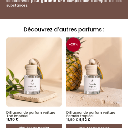
sélectionnés pour
garantir une composition
exempte de ces
substances.
Découvrez d’autres parfums :
-20%
Diffuseur de parfum voiture
Diffuseur de parfum voiture
Thé impérial
Paradis tropical
Le
Le
11,90
€
11,90
€
9,52
€
prix
prix
initial
actuel
Ajouter au panier