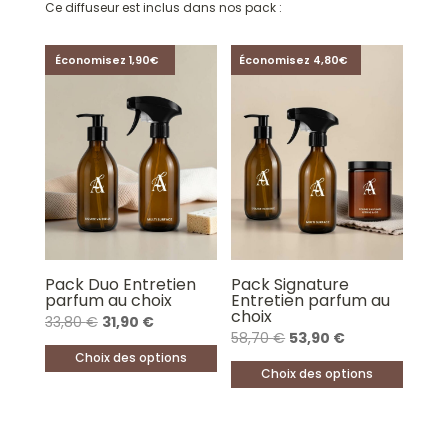
Ce diffuseur est inclus dans nos pack :
Économisez 1,90€
Économisez 4,80€
Pack Duo Entretien
Pack Signature
parfum au choix
Entretien parfum au
choix
Le
Le
33,80
€
31,90
€
Le
Le
58,70
€
53,90
€
prix
prix
Choix des options
prix
prix
initial
actuel
Choix des options
Ce
initial
actuel
était :
est :
Ce
produit
était :
est :
33,80 €.
31,90 €.
produit
a
58,70 €.
53,90 €.