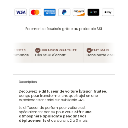
Paiements sécurisés grâce au protocole SSL
URS OFFERTS
LIVRAISON GRATUITE
FAIT MAIN
ue commande
Dès 55 € d'achat
Dans notre atelier
Description
Découvrez le
diffuseur de voiture Évasion fruitée
,
conçu pour transformer chaque trajet en une
expérience sensorielle inoubliable. 🚗✨
Le diffuseur de parfum pour voiture est
spécialement conçu pour vous
offrir une
atmosphère apaisante pendant vos
déplacements
et ce, durant 2 à 3 mois.