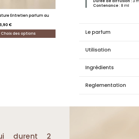
Durée de diffusion
:
3 m
Contenance
: 8 ml
ature Entretien parfum au
e
Le
3,90
€
rix
prix
itial
actuel
Le parfum
Choix des options
ait :
est :
8,70 €.
53,90 €.
Utilisation
Ingrédients
.
Reglementation
ui durent 2