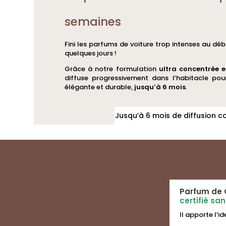
du
du
semaines
produit
produit
Fini les parfums de voiture trop intenses au déb
quelques jours !
Grâce à notre formulation
ultra concentrée 
diffuse progressivement dans l’habitacle pou
élégante et durable,
jusqu’à 6 mois
.
Jusqu’à 6 mois de diffusion c
Parfum de 
certifié sa
Il apporte l’i