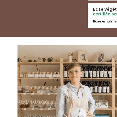
Base végét
certifiée s
Base émulsifia