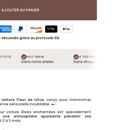
AJOUTER AU PANIER
sécurisés grâce au protocole SSL
ITE
FAIT MAIN
4 TESTEURS OFFERTS
LIV
Dans notre atelier
Dans chaque commande
Dès 5
 voiture Fleur de lotus
, conçu pour transformer
nce sensorielle inoubliable. 🚗✨
our voiture Baies enchantées est spécialement
ir une atmosphère apaisante pendant vos
t 2 à 3 mois.