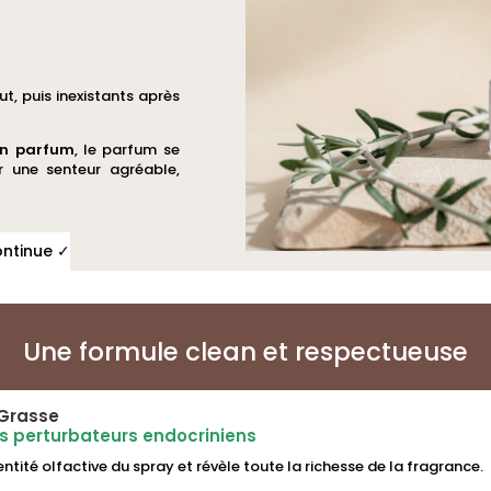
ut, puis inexistants après
en parfum
, le parfum se
r une senteur agréable,
ontinue ✓
Une formule clean et respectueuse
Grasse
ns perturbateurs endocriniens
dentité olfactive du spray et révèle toute la richesse de la fragrance.