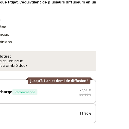
e trajet. L’équivalent de
plusieurs diffuseurs en un
s
ène
imaux
iniens
lotus :
s et lumineux
musc ambré doux
Jusqu'à 1 an et demi de diffusion !
25,90 €
echarge
Recommandé
26,80 €
11,90 €