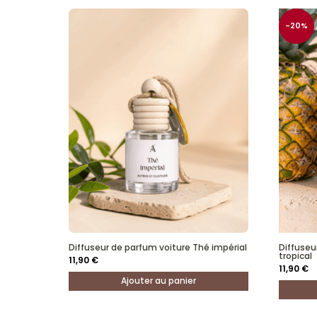
-20%
Diffuseur de parfum voiture Thé impérial
Diffuseu
tropical
11,90
€
11,90
€
Ajouter au panier