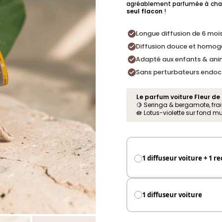
agréablement parfumée à chaqu
seul flacon
!
Longue diffusion de 6 moi
Diffusion douce et homog
Adapté aux enfants & an
Sans perturbateurs endocr
Le parfum voiture Fleur de 
🍋 Seringa & bergamote, frai
🪷 Lotus-violette sur fond 
1 diffuseur voiture + 1 r
1 diffuseur voiture