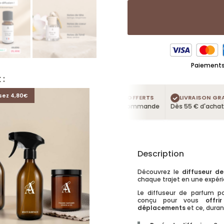
Paiements 
 :
sez 4,80€
4 TESTEURS OFFERTS
LIVRAISON GRATU
Dans chaque commande
Dès 55 € d'achat
Description
Découvrez le
diffuseur de
chaque trajet en une expérie
Le diffuseur de parfum p
conçu pour vous
offr
déplacements
et ce, duran