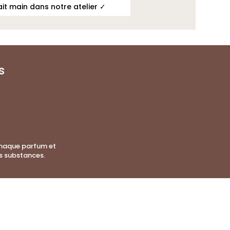
ait main dans notre atelier ✓
s
Chaque parfum et
s substances.