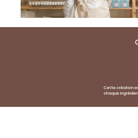
Cette création e
chaque ingrédien
Ce qu'ils pensent de cette
Diffuseur de parfum voiture Fleur des île
Jacques FARRÉ