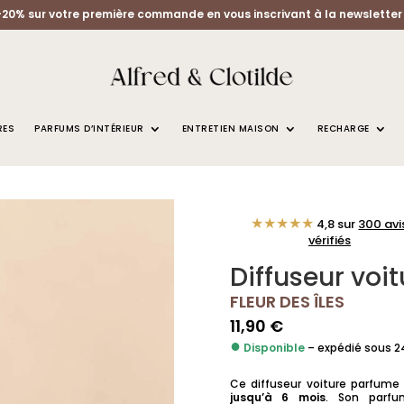
-20% sur votre première commande en vous inscrivant à la newsletter 
RES
PARFUMS D’INTÉRIEUR
ENTRETIEN MAISON
RECHARGE
VOITURE FLEURS DES ÎLES
★★★★★
4,8 sur
300 avi
vérifiés
Diffuseur voit
FLEUR DES ÎLES
11,90
€
●
Disponible
– expédié sous 
Ce diffuseur voiture parfume
jusqu’à 6 mois
. Son parfu