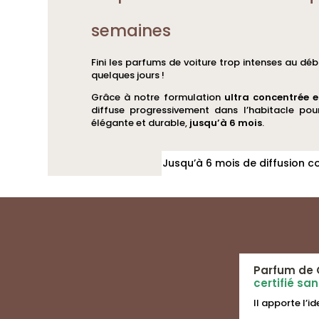
du
du
semaines
produit
produit
Fini les parfums de voiture trop intenses au déb
quelques jours !
Grâce à notre formulation
ultra concentrée 
diffuse progressivement dans l’habitacle pou
élégante et durable,
jusqu’à 6 mois
.
Jusqu’à 6 mois de diffusion c
Parfum de 
certifié sa
Il apporte l’i