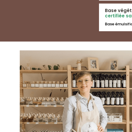
Base végét
certifiée s
Base émulsifia