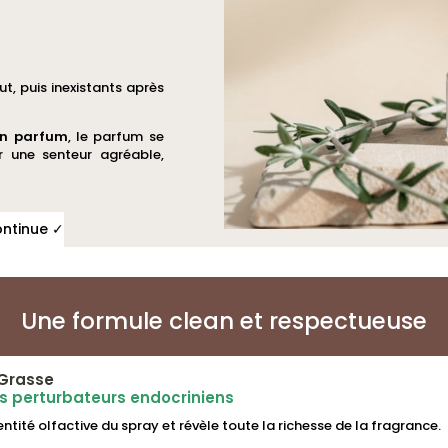
ut, puis inexistants après
en parfum
, le parfum se
r une senteur agréable,
ontinue ✓
Une formule clean et respectueuse
Grasse
ns perturbateurs endocriniens
dentité olfactive du spray et révèle toute la richesse de la fragrance.