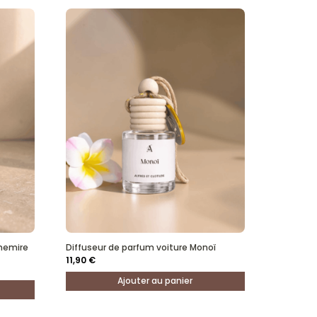
eter un autre parfum qui me convient le mieux. Personnes très professionnelles
'evaluerais un peu plus tard mais d'apparence c'est trés joli
 que j’aime
hemire
Diffuseur de parfum voiture Monoï
11,90
€
Ajouter au panier