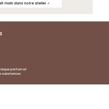
ait main dans notre atelier ✓
s
Chaque parfum et
s substances.