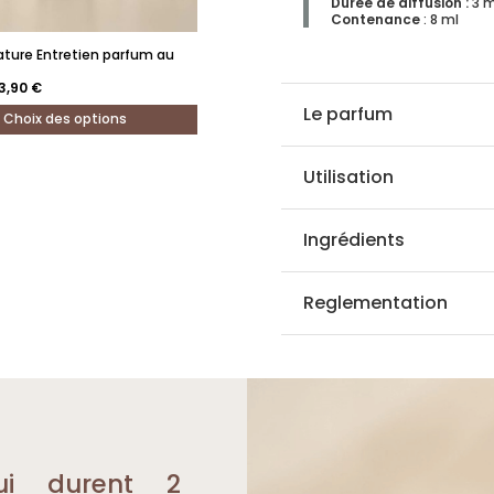
Durée de diffusion
:
3 m
Contenance
: 8 ml
ature Entretien parfum au
e
Le
3,90
€
rix
prix
itial
actuel
Le parfum
Choix des options
ait :
est :
8,70 €.
53,90 €.
Utilisation
Ingrédients
.
Reglementation
ui durent 2