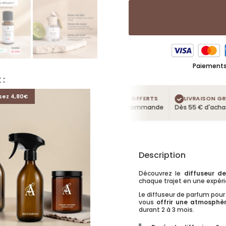
Paiements 
 :
sez 4,80€
4 TESTEURS OFFERTS
LIVRAISON GRATU
Dans chaque commande
Dès 55 € d'achat
Description
Découvrez le
diffuseur de
chaque trajet en une expérie
Le diffuseur de parfum pour
vous
offrir une atmosph
durant 2 à 3 mois.