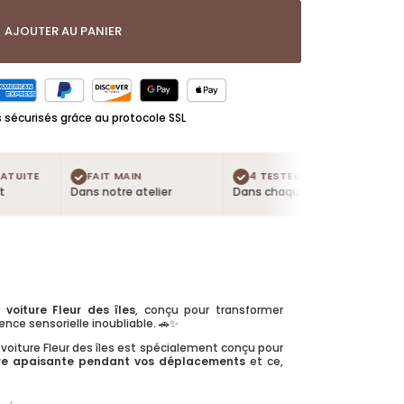
AJOUTER AU PANIER
sécurisés grâce au protocole SSL
ITE
FAIT MAIN
4 TESTEURS OFFERTS
LI
Dans notre atelier
Dans chaque commande
Dès 5
 voiture Fleur des îles
, conçu pour transformer
nce sensorielle inoubliable. 🚗✨
 voiture Fleur des îles est spécialement conçu pour
ère apaisante pendant vos déplacements
et ce,