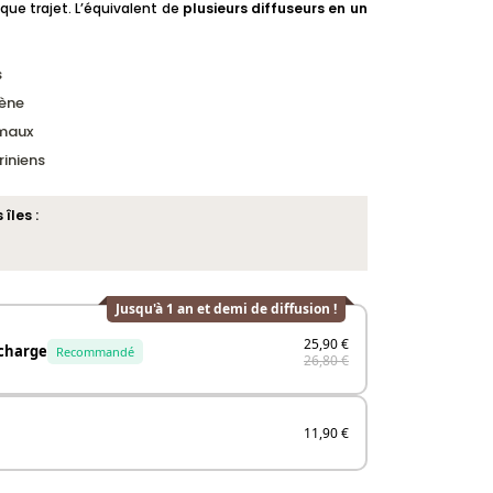
e trajet. L’équivalent de
plusieurs diffuseurs en un
s
ène
imaux
iniens
îles :
Jusqu'à 1 an et demi de diffusion !
25,90 €
echarge
Recommandé
26,80 €
11,90 €