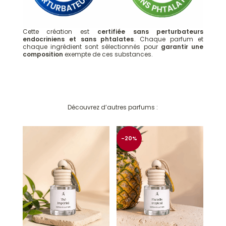
Cette création est
certifiée sans perturbateurs
endocriniens et sans phtalates
. Chaque parfum et
chaque ingrédient sont sélectionnés pour
garantir une
composition
exempte de ces substances.
Ce qu'ils pensent de cette création :
Diffuseur de parfum voiture Grenade poire
Découvrez d’autres parfums :
Méganne
Rating: 5/5
Wahou!
Une odeur tellement douce et fruité. Il est surprenant et agréable à souh
-20%
Tue Mar 11 2025 06:32:55 GMT+0000 (Coordinated Universal Time)