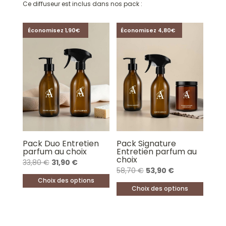
Ce diffuseur est inclus dans nos pack :
Économisez 1,90€
Économisez 4,80€
Pack Duo Entretien
Pack Signature
parfum au choix
Entretien parfum au
choix
Le
Le
33,80
€
31,90
€
Le
Le
58,70
€
53,90
€
prix
prix
Choix des options
prix
prix
initial
actuel
Choix des options
Ce
initial
actuel
était :
est :
Ce
produit
était :
est :
33,80 €.
31,90 €.
produit
a
58,70 €.
53,90 €.