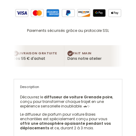
Paiements sécurisés grâce au protocole SSL
LIVRAISON GRATUITE
FAIT MAIN
4 TES
e
Dès 55 € d'achat
Dans notre atelier
Dans ch
Description
Découvrez le
diffuseur de voiture Grenade poire
,
conçu pour transformer chaque trajet en une
expérience sensorielle inoubliable. 🚗✨
Le diffuseur de parfum pour voiture Baies
enchantées est spécialement conçu pour vous
offrir une atmosphère apaisante pendant vos
déplacements
et ce, durant 2 à 3 mois.