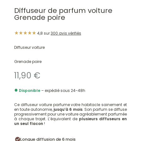
a
plusieurs
Diffuseur de parfum voiture
plusieurs
variations.
Grenade poire
variations.
Les
Les
options
★★★★★
4,8 sur
300 avis vérifiés
options
peuvent
peuvent
être
Diffuseur voiture
être
choisies
choisies
sur
Grenade poire
sur
la
11,90
€
la
page
page
du
●
Disponible
– expédié sous 24-48h
du
produit
produit
Ce diffuseur voiture parfume votre habitacle sainement et
en toute autonomie,
jusqu’à 6 mois
. Son parfum se diffuse
progressivement pour une voiture agréablement parfumée
à chaque trajet. L’équivalent de
plusieurs diffuseurs en
un seul flacon
!
Longue diffusion de 6 mois