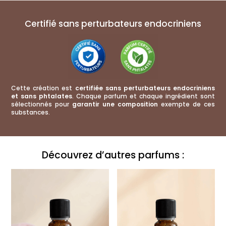
Certifié sans perturbateurs endocriniens
Cette création est
certifiée sans perturbateurs endocriniens
et sans phtalates
. Chaque parfum et chaque ingrédient sont
sélectionnés pour
garantir une composition
exempte de ces
substances.
Ce qu'ils pensent de cette création :
Découvrez d’autres parfums :
Huile de diffusion Ambre vanille
Melissa Tandavarayen
Rating: 5/5
Incroyable
Vraiment incroyable !! Je n’ai jamais senti une odeur aussi agréable. Ça emb
Sat Mar 14 2026 15:52:42 GMT+0000 (Coordinated Universal Time)
Huile de diffusion Ambre vanille
Aurore
Rating: 5/5