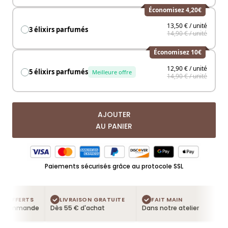
Économisez 4,20€
13,50 € / unité
3 élixirs parfumés
14,90 € / unité
Économisez 10€
12,90 € / unité
5 élixirs parfumés
Meilleure offre
14,90 € / unité
AJOUTER
AU PANIER
Paiements sécurisés grâce au protocole SSL
 OFFERTS
LIVRAISON GRATUITE
FAIT MAIN
commande
Dès 55 € d'achat
Dans notre atelier