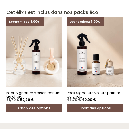
Cet élixir est inclus dans nos packs éco :
Économisez 8,90€
Économisez 5,90€
Pack Signature Maison parfum
Pack Signature Voiture parfum
au choix
au choix
Le
Le
Le
Le
61,70
€
52,90
€
46,70
€
40,90
€
prix
prix
prix
prix
initial
actuel
initial
actuel
Choix des options
Choix des options
était :
est :
était :
est :
61,70 €.
52,90 €.
46,70 €.
40,90 €.
Ce
Ce
produit
produit