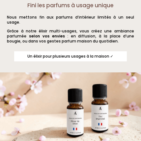
a
a
Fini les parfums à usage unique
plusieurs
plusieurs
Nous mettons fin aux parfums d’intérieur limités à un seul
variations.
variations.
usage.
Les
Les
Grâce à notre élixir multi-usages, vous créez une ambiance
options
options
parfumée
selon vos envies
: en diffusion, à la place d’une
bougie, ou dans vos gestes parfum maison du quotidien.
peuvent
peuvent
être
être
Un élixir pour plusieurs usages à la maison ✓
choisies
choisies
sur
sur
la
la
page
page
du
du
produit
produit