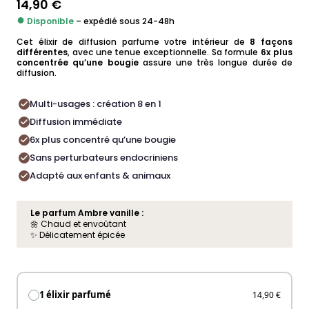
14,90
€
●
Disponible
– expédié sous 24-48h
Cet élixir de diffusion parfume votre intérieur de
8 façons
différentes
, avec une tenue exceptionnelle. Sa formule
6x plus
concentrée qu’une bougie
assure une très longue durée de
diffusion.
Multi-usages : création 8 en 1
Diffusion immédiate
6x plus concentré qu’une bougie
Sans perturbateurs endocriniens
Adapté aux enfants & animaux
Le parfum Ambre vanille :
🌼 Chaud et envoûtant
✨ Délicatement épicée
1 élixir parfumé
14,90 €