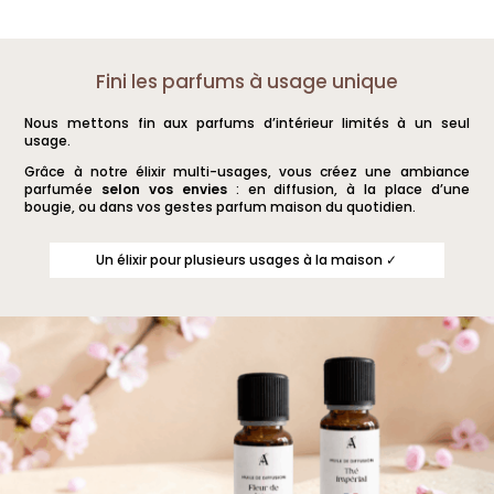
Ce
Ce
produit
produit
a
a
Fini les parfums à usage unique
plusieurs
plusieurs
Nous mettons fin aux parfums d’intérieur limités à un seul
variations.
variations.
usage.
Les
Les
Grâce à notre élixir multi-usages, vous créez une ambiance
options
options
parfumée
selon vos envies
: en diffusion, à la place d’une
bougie, ou dans vos gestes parfum maison du quotidien.
peuvent
peuvent
être
être
Un élixir pour plusieurs usages à la maison ✓
choisies
choisies
sur
sur
la
la
page
page
du
du
produit
produit