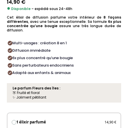
14,90
€
●
Disponible
– expédié sous 24-48h
Cet élixir de diffusion parfume votre intérieur de
8 façons
différentes
, avec une tenue exceptionnelle. Sa formule
6x plus
concentrée qu’une bougie
assure une très longue durée de
diffusion.
Multi-usages : création 8 en 1
Diffusion immédiate
6x plus concentré qu’une bougie
Sans perturbateurs endocriniens
Adapté aux enfants & animaux
Le parfum Fleurs des îles :
🍑 Fruité et floral
✨ Joliment pétillant
1 élixir parfumé
14,90 €