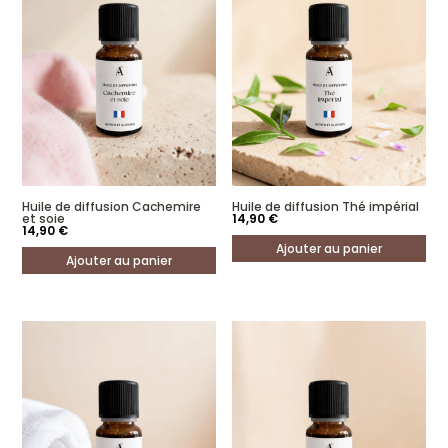
Mon Apr 07 2025 06:28:30 GMT+0000 (Coordinated Universal Time)
Huile de diffusion Fleurs des îles
Peggy Thevenot
Rating: 5/5
Agréable
Tue Mar 18 2025 12:22:53 GMT+0000 (Coordinated Universal Time)
Huile de diffusion Fleurs des îles
Sylvie E.
Rating: 5/5
J'adore cette huile de diffusion ! Le parfum est à la fois délicat et apaisant,
Tue Sep 10 2024 22:00:00 GMT+0000 (Coordinated Universal Time)
Huile de diffusion Cachemire
Huile de diffusion Thé impérial
et soie
14,90
€
14,90
€
Ajouter au panier
Ajouter au panier