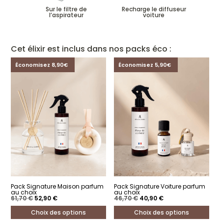
Sur le filtre de
Recharge le diffuseur
l’aspirateur
voiture
Cet élixir est inclus dans nos packs éco :
Économisez 8,90€
Économisez 5,90€
Pack Signature Maison parfum
Pack Signature Voiture parfum
au choix
au choix
Le
Le
Le
Le
61,70
€
52,90
€
46,70
€
40,90
€
prix
prix
prix
prix
initial
actuel
initial
actuel
Choix des options
Choix des options
était :
est :
était :
est :
61,70 €.
52,90 €.
46,70 €.
40,90 €.