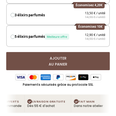
Économisez 4,20€
13,50 € / unité
3 élixirs parfumés
14,90 € / unité
Économisez 10€
12,90 € / unité
5 élixirs parfumés
Meilleure offre
14,90 € / unité
AJOUTER
AU PANIER
Paiements sécurisés grâce au protocole SSL
S OFFERTS
LIVRAISON GRATUITE
FAIT MAIN
 commande
Dès 55 € d'achat
Dans notre atelier