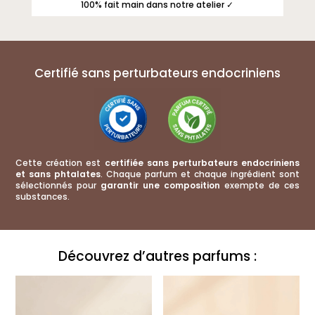
100% fait main dans notre atelier ✓
Certifié sans perturbateurs endocriniens
Cette création est
certifiée sans perturbateurs endocriniens
et sans phtalates
. Chaque parfum et chaque ingrédient sont
sélectionnés pour
garantir une composition
exempte de ces
substances.
Ce qu'ils pensent de cette création :
Découvrez d’autres parfums :
Huile de diffusion Fleurs des îles
Sibille nicole
Rating: 5/5
Super
Très satisfaite,je recommande