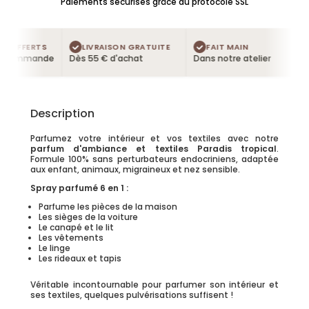
Paiements sécurisés grâce au protocole SSL
 OFFERTS
LIVRAISON GRATUITE
FAIT MAIN
 commande
Dès 55 € d'achat
Dans notre atelier
Description
Parfumez votre intérieur et vos textiles avec notre
parfum d'ambiance et textiles Paradis tropical
.
Formule 100% sans perturbateurs endocriniens, adaptée
aux enfant, animaux, migraineux et nez sensible.
Spray parfumé 6 en 1 :
Parfume les pièces de la maison
Les sièges de la voiture
Le canapé et le lit
Les vêtements
Le linge
Les rideaux et tapis
Véritable incontournable pour parfumer son intérieur et
ses textiles, quelques pulvérisations suffisent !