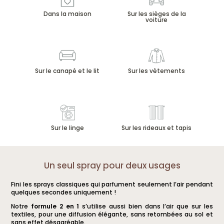
Les
Les
Dans la maison
Sur les sièges de la
options
options
voiture
peuvent
peuvent
être
être
choisies
choisies
sur
sur
Sur le canapé et le lit
Sur les vêtements
la
la
page
page
du
du
produit
produit
Sur le linge
Sur les rideaux et tapis
Un seul spray pour deux usages
Fini les sprays classiques qui parfument seulement l’air pendant
quelques secondes uniquement !
Notre
formule 2 en 1
s’utilise aussi bien dans l’air que sur les
textiles, pour une diffusion élégante, sans retombées au sol et
sans effet désagréable.