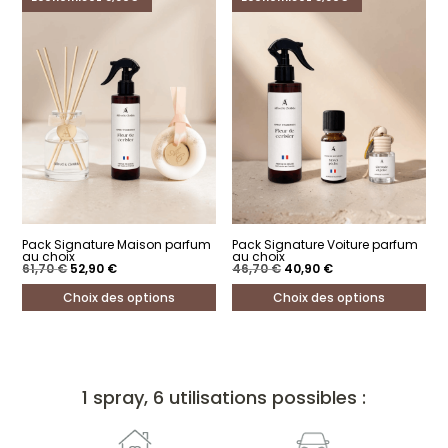
Pack Signature Maison parfum
Pack Signature Voiture parfum
au choix
au choix
Le
Le
Le
Le
61,70
€
52,90
€
46,70
€
40,90
€
prix
prix
prix
prix
initial
actuel
initial
actuel
Choix des options
Choix des options
était :
est :
était :
est :
61,70 €.
52,90 €.
46,70 €.
40,90 €.
Ce
Ce
produit
produit
a
a
1 spray, 6 utilisations possibles :
plusieurs
plusieurs
variations.
variations.