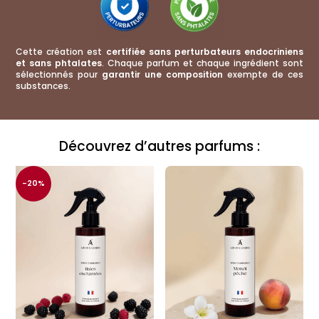
Cette création est
certifiée sans perturbateurs endocriniens
et sans phtalates
. Chaque parfum et chaque ingrédient sont
sélectionnés pour
garantir une composition
exempte de ces
substances.
Ce qu'ils pensent de cette création :
Découvrez d’autres parfums :
Parfum d'ambiance et textiles Paradis tropical
Sibille nicole
Rating: 5/5
-20%
Suprr
Excellent parfum, qui nous envoûté et nous fait voyager. Je recommande fort
Thu Mar 13 2025 08:34:00 GMT+0000 (Coordinated Universal Time)