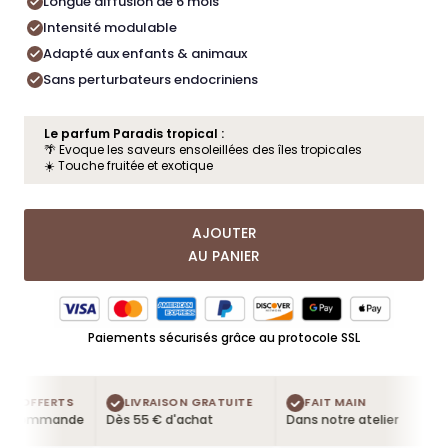
Longue diffusion de 6 mois
Intensité modulable
Adapté aux enfants & animaux
Sans perturbateurs endocriniens
Le parfum Paradis tropical :
🌴 Evoque les saveurs ensoleillées des îles tropicales
☀️ Touche fruitée et exotique
AJOUTER
AU PANIER
Paiements sécurisés grâce au protocole SSL
S OFFERTS
LIVRAISON GRATUITE
FAIT MAIN
e commande
Dès 55 € d'achat
Dans notre atelier