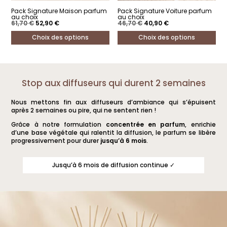
Pack Signature Maison parfum
Pack Signature Voiture parfum
au choix
au choix
Le
Le
Le
Le
61,70
€
52,90
€
46,70
€
40,90
€
prix
prix
prix
prix
initial
actuel
initial
actuel
Choix des options
Choix des options
était :
est :
était :
est :
61,70 €.
52,90 €.
46,70 €.
40,90 €.
Ce
Ce
produit
produit
a
a
Stop aux diffuseurs qui durent 2 semaines
plusieurs
plusieurs
Nous mettons fin aux diffuseurs d’ambiance qui s’épuisent
variations.
variations.
après 2 semaines ou pire, qui ne sentent rien !
Les
Les
Grâce à notre formulation
concentrée en parfum
, enrichie
options
options
d’une base végétale qui ralentit la diffusion, le parfum se libère
progressivement pour durer
jusqu’à 6 mois
.
peuvent
peuvent
être
être
Jusqu’à 6 mois de diffusion continue ✓
choisies
choisies
sur
sur
la
la
page
page
du
du