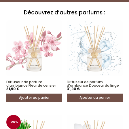
Ce qu'ils en pensent :
Découvrez d’autres parfums :
Recharge diffuseur Paradis tropical
Marine Muller
Rating: 4/5
Parfait
Livré rapidement, bien protégé, accompagné de quelques bâtons , tout est to
Mon May 12 2025 04:59:51 GMT+0000 (Coordinated Universal Time)
Diffuseur de parfum
Diffuseur de parfum
d’ambiance Fleur de cerisier
d’ambiance Douceur du linge
31,90
€
31,90
€
Ajouter au panier
Ajouter au panier
-20%