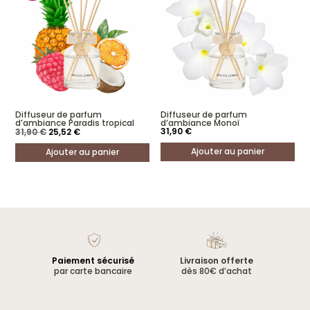
Diffuseur de parfum
Diffuseur de parfum
d’ambiance Paradis tropical
d’ambiance Monoï
Le
Le
31,90
€
31,90
€
25,52
€
prix
prix
initial
actuel
Ajouter au panier
Ajouter au panier
était :
est :
31,90 €.
25,52 €.
Paiement sécurisé
Livraison offerte
par carte bancaire
dès 80€ d’achat