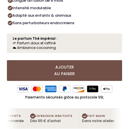
Longue diffusion de 6 mois
Intensité modulable
Adapté aux enfants & animaux
Sans perturbateurs endocriniens
Le parfum Thé impérial :
🌱 Parfum doux et raffiné
☁️ Ambiance cocooning
AJOUTER
AU PANIER
Paiements sécurisés grâce au protocole SSL
S OFFERTS
LIVRAISON GRATUITE
FAIT MAIN
e commande
Dès 55 € d'achat
Dans notre atelier