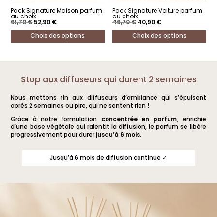
Pack Signature Maison parfum
Pack Signature Voiture parfum
au choix
au choix
Le
Le
Le
Le
61,70
€
52,90
€
46,70
€
40,90
€
prix
prix
prix
prix
initial
actuel
initial
actuel
Choix des options
Choix des options
était :
est :
était :
est :
61,70 €.
52,90 €.
46,70 €.
40,90 €.
Ce
Ce
produit
produit
a
a
Stop aux diffuseurs qui durent 2 semaines
plusieurs
plusieurs
Nous mettons fin aux diffuseurs d’ambiance qui s’épuisent
variations.
variations.
après 2 semaines ou pire, qui ne sentent rien !
Les
Les
Grâce à notre formulation
concentrée en parfum
, enrichie
options
options
d’une base végétale qui ralentit la diffusion, le parfum se libère
progressivement pour durer
jusqu’à 6 mois
.
peuvent
peuvent
être
être
Jusqu’à 6 mois de diffusion continue ✓
choisies
choisies
sur
sur
la
la
page
page
du
du