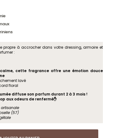
mie
imaux
iniens
e propre à accrocher dans votre dressing, armoire et
rfumer :
 calme, cette fragrance offre une émotion douce
ine
ichement lavé
ord floral
umée diffuse son parfum durant 2 à 3 mois !
op aux odeurs de renfermé✋
artisanale
oselle (57)
gétale