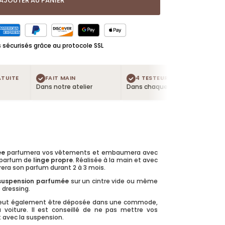
AJOUTER AU PANIER
sécurisés grâce au protocole SSL
TE
FAIT MAIN
4 TESTEURS OFFERTS
LIV
Dans notre atelier
Dans chaque commande
Dès 55
ée
parfumera vos vêtements et embaumera avec
 parfum de
linge propre
. Réalisée à la main et avec
rera son parfum durant 2 à 3 mois.
suspension parfumée
sur un cintre vide ou même
e dressing.
ut également être déposée dans une commode,
 voiture. Il est conseillé de ne pas mettre vos
 avec la suspension.