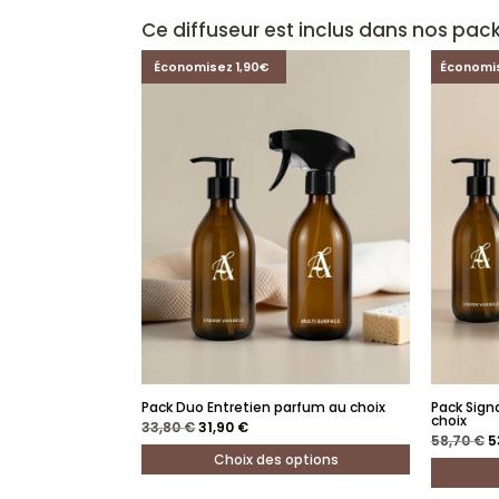
Ce diffuseur est inclus dans nos pack
Économisez 1,90€
Économi
Pack Duo Entretien parfum au choix
Pack Sign
choix
Le
Le
33,80
€
31,90
€
prix
prix
L
58,70
€
5
initial
actuel
p
Choix des options
était :
est :
in
33,80 €.
31,90 €.
ét
Ce
5