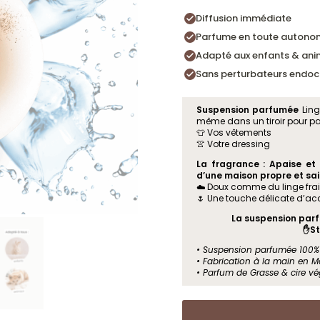
Diffusion immédiate
Parfume en toute autono
Adapté aux enfants & an
Sans perturbateurs endocr
Suspension parfumée
Ling
même dans un tiroir pour pa
👕 Vos vêtements
👚 Votre dressing
La fragrance : Apaise et
d’une maison propre et sa
☁️ Doux comme du linge fra
🌷 Une touche délicate d’acc
La suspension parf
✋St
• Suspension parfumée 100% 
• Fabrication à la main en M
• Parfum de Grasse & cire vé