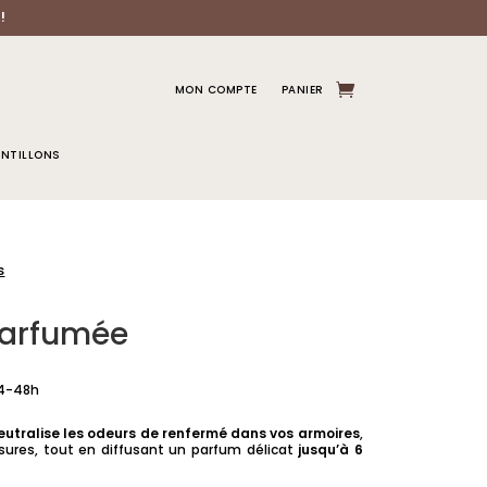
!
MON COMPTE
PANIER
NTILLONS
s
parfumée
24-48h
eutralise les odeurs de renfermé dans vos armoires
,
sures, tout en diffusant un parfum délicat
jusqu’à 6