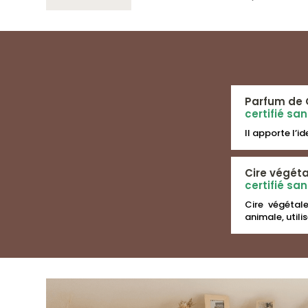
Parfum de 
certifié sa
Il apporte l’i
Cire végéta
certifié s
Cire végétale
animale, util