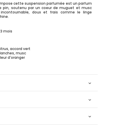
ompose cette suspension parfumée est un parfum
de pin, soutenu par un coeur de muguet et musc
e incontournable, doux et frais comme le linge
hine.
 3 mois
itrus, accord vert
blanches, musc
fleur d'oranger