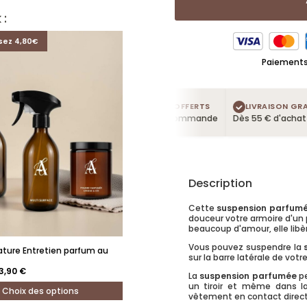
 :
sez 4,80€
Paiements 
4 TESTEURS OFFERTS
LIVRAISON GRATUI
Dans chaque commande
Dès 55 € d'achat
Description
Cette
suspension parfum
douceur votre armoire d'un
beaucoup d'amour, elle libè
Vous pouvez suspendre la
ature Entretien parfum au
sur la barre latérale de votr
e
Le
3,90
€
La
suspension parfumée
pe
rix
prix
itial
actuel
un tiroir et même dans la
Choix des options
ait :
est :
vêtement en contact direct
8,70 €.
53,90 €.