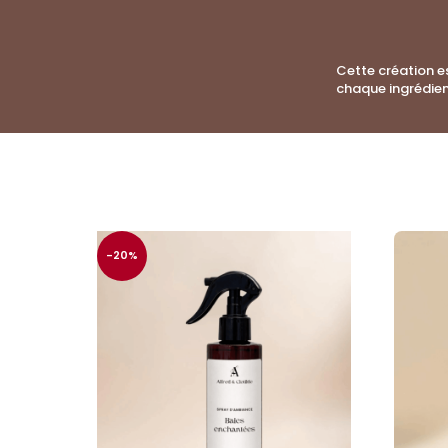
Cette création e
chaque ingrédien
-20%