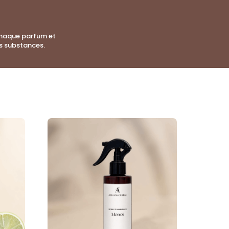
Chaque parfum et
s substances.