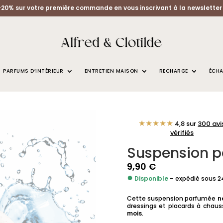
-20% sur votre première commande en vous inscrivant à la newsletter 
PARFUMS D’INTÉRIEUR
ENTRETIEN MAISON
RECHARGE
ÉCHA
NGE PROPRE
★★★★★
4,8 sur
300 avi
vérifiés
Suspension 
9,90
€
●
Disponible
– expédié sous 
Cette suspension parfumée
n
dressings et placards à chaus
mois
.