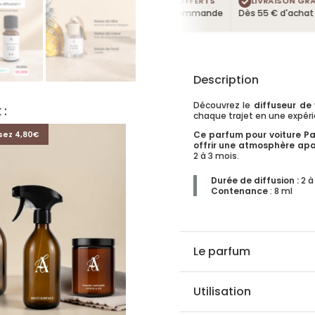
4 TESTEURS OFFERTS
LIVRAISON GRATUI
Dans chaque commande
Dès 55 € d'achat
Description
Découvrez le
diffuseur de 
 :
chaque trajet en une expérie
Ce parfum pour voiture Pa
sez 4,80€
offrir une atmosphère ap
2 à 3 mois.
Durée de diffusion
:
2 à
Contenance
: 8 ml
Le parfum
Utilisation