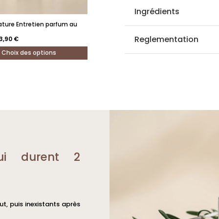
Ingrédients
ature Entretien parfum au
Reglementation
e
Le
3,90
€
rix
prix
itial
actuel
Choix des options
ait :
est :
8,70 €.
53,90 €.
.
ui durent 2
ut, puis inexistants après