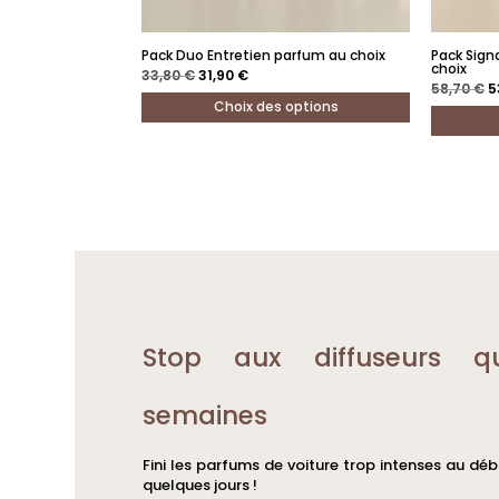
Pack Duo Entretien parfum au choix
Pack Sign
choix
Le
Le
33,80
€
31,90
€
prix
prix
L
58,70
€
5
initial
actuel
p
Choix des options
était :
est :
in
33,80 €.
31,90 €.
ét
Ce
5
Ce
produit
produit
a
a
plusieurs
plusieurs
variations.
variations
Les
Les
options
options
peuvent
Stop aux diffuseurs q
peuvent
être
être
choisies
semaines
choisies
sur
sur
la
Fini les parfums de voiture trop intenses au déb
la
page
quelques jours !
page