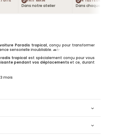
TE
FAIT MAIN
4 TESTEURS OFFERTS
LIV
Dans notre atelier
Dans chaque commande
Dès 55
voiture Paradis tropical
, conçu pour transformer
nce sensorielle inoubliable. 🚗✨
radis tropical
est spécialement conçu pour vous
aisante pendant vos déplacements
et ce, durant
 3 mois