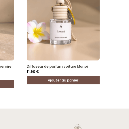
ir ce faire une idée sur les autres odeur. .. cela dit je recommanderais 😊
hemire
Diffuseur de parfum voiture Monoï
11,90
€
Ajouter au panier
îtes un des échantillons pour connaître vos senteurs?