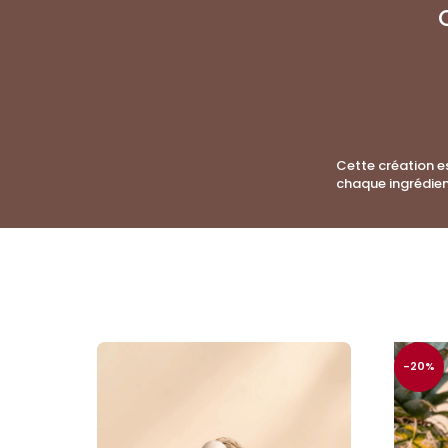
Cette création e
chaque ingrédien
Ce qu'ils pensent de cette
Diffuseur de parfum voiture Paradis tropi
Dominique Aulu
Rating: 5/5
Super. .
Sent trop bon . .
-20%
Sun Mar 16 2025 07:55:07 GMT+0000 (Co
Diffuseur de parfum voiture Paradis tropi
GILLES BOISSEAU
Rating: 5/5
Parfum un peu fort pour la voiture