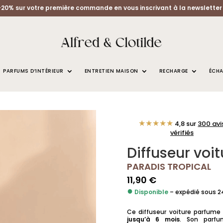
-20% sur votre première commande en vous inscrivant à la newsletter 
PARFUMS D’INTÉRIEUR
ENTRETIEN MAISON
RECHARGE
ÉCHA
 VOITURE PARADIS TROPICAL
★★★★★
4,8 sur
300 avi
vérifiés
Diffuseur voit
PARADIS TROPICAL
11,90
€
●
Disponible
– expédié sous 
Ce diffuseur voiture parfume
jusqu’à 6 mois
. Son parfu