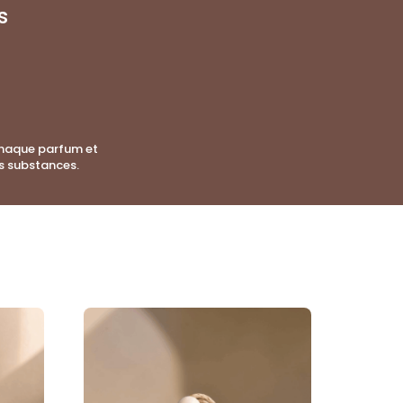
s
Chaque parfum et
s substances.