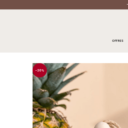
OFFRES
ACCUEIL
/
DIFFUSEUR PARFUM VOITURE
/ DIFFUSEUR DE PARFUM
-20%