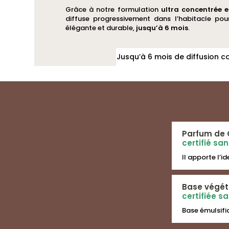
du
Grâce à notre formulation
ultra concentrée 
du
diffuse progressivement dans l’habitacle pou
produit
produit
élégante et durable,
jusqu’à 6 mois
.
Jusqu’à 6 mois de diffusion c
Parfum de 
certifié sa
Il apporte l’i
Base végét
certifiée s
Base émulsifia