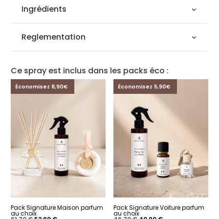
Ingrédients
Reglementation
Ce spray est inclus dans les packs éco :
Économisez 8,90€
Économisez 5,90€
Pack Signature Maison parfum
Pack Signature Voiture parfum
au choix
au choix
Le
Le
Le
Le