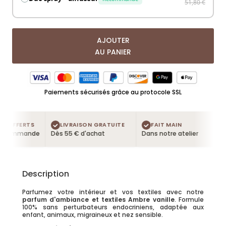
51,80 €
AJOUTER
AU PANIER
Paiements sécurisés grâce au protocole SSL
 OFFERTS
LIVRAISON GRATUITE
FAIT MAIN
 commande
Dès 55 € d'achat
Dans notre atelier
Description
Parfumez votre intérieur et vos textiles avec notre
parfum d'ambiance et textiles Ambre vanille
. Formule
100% sans perturbateurs endocriniens, adaptée aux
enfant, animaux, migraineux et nez sensible.