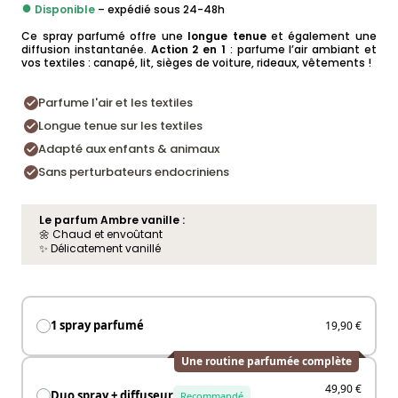
●
Disponible
– expédié sous 24-48h
Ce spray parfumé offre une
longue tenue
et également une
diffusion instantanée.
Action 2 en 1
: parfume l’air ambiant et
vos textiles : canapé, lit, sièges de voiture, rideaux, vêtements !
Parfume l'air et les textiles
Longue tenue sur les textiles
Adapté aux enfants & animaux
Sans perturbateurs endocriniens
Le parfum Ambre vanille :
🌼 Chaud et envoûtant
✨ Délicatement vanillé
1 spray parfumé
19,90 €
Une routine parfumée complète
49,90 €
Duo spray + diffuseur
Recommandé