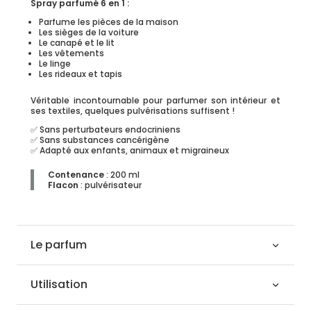
Spray parfumé 6 en 1 :
Parfume les pièces de la maison
Les sièges de la voiture
Le canapé et le lit
Les vêtements
Le linge
Les rideaux et tapis
Véritable incontournable pour parfumer son intérieur et
ses textiles, quelques pulvérisations suffisent !
✅ Sans perturbateurs endocriniens
✅ Sans substances cancérigène
✅ Adapté aux enfants, animaux et migraineux
Contenance
: 200 ml
Flacon
: pulvérisateur
Le parfum
Utilisation