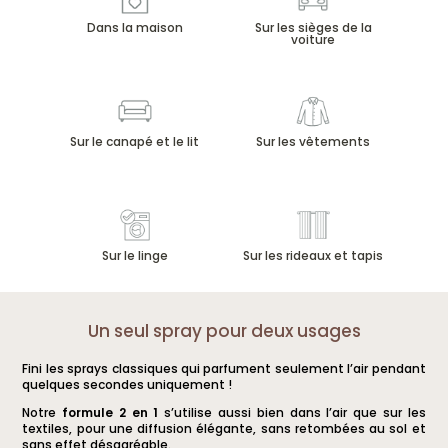
Les
Les
Dans la maison
Sur les sièges de la
options
options
voiture
peuvent
peuvent
être
être
choisies
choisies
sur
sur
Sur le canapé et le lit
Sur les vêtements
la
la
page
page
du
du
produit
produit
Sur le linge
Sur les rideaux et tapis
Un seul spray pour deux usages
Fini les sprays classiques qui parfument seulement l’air pendant
quelques secondes uniquement !
Notre
formule 2 en 1
s’utilise aussi bien dans l’air que sur les
textiles, pour une diffusion élégante, sans retombées au sol et
sans effet désagréable.