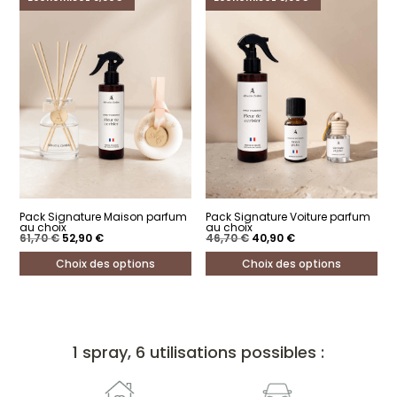
Pack Signature Maison parfum
Pack Signature Voiture parfum
au choix
au choix
Le
Le
Le
Le
61,70
€
52,90
€
46,70
€
40,90
€
prix
prix
prix
prix
initial
actuel
initial
actuel
Choix des options
Choix des options
était :
est :
était :
est :
61,70 €.
52,90 €.
46,70 €.
40,90 €.
Ce
Ce
produit
produit
a
a
1 spray, 6 utilisations possibles :
plusieurs
plusieurs
variations.
variations.