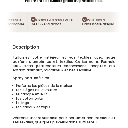
Paiements sécurisés grâce au protocole SSL
S OFFERTS
LIVRAISON GRATUITE
FAIT MAIN
e commande
Dès 55 € d'achat
Dans notre atelier
Description
Parfumez votre intérieur et vos textiles avec notre
parfum d'ambiance et textiles Cerise noire
. Formule
100% sans perturbateurs endocriniens, adaptée aux
enfant, animaux, migraineux et nez sensible.
Spray parfumé 6 en 1 :
Parfume les pièces de la maison
Les sièges de la voiture
Le canapé et le lit
Les vêtements
Le linge
Les rideaux et tapis
Véritable incontournable pour parfumer son intérieur et
ses textiles, quelques pulvérisations suffisent !