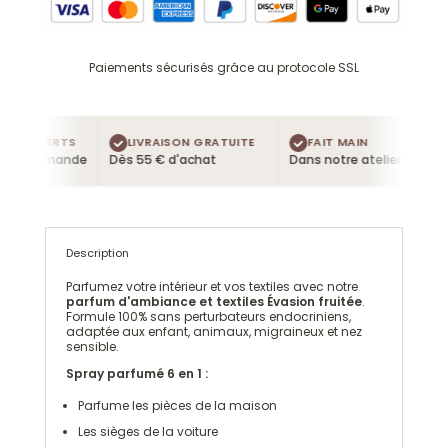
Paiements sécurisés grâce au protocole SSL
S OFFERTS
LIVRAISON GRATUITE
FAIT MAIN
 commande
Dès 55 € d'achat
Dans notre atelier
Description
Parfumez votre intérieur et vos textiles avec notre
parfum d'ambiance et textiles Évasion fruitée
.
Formule 100% sans perturbateurs endocriniens,
adaptée aux enfant, animaux, migraineux et nez
sensible.
Spray parfumé 6 en 1 :
Parfume les pièces de la maison
Les sièges de la voiture