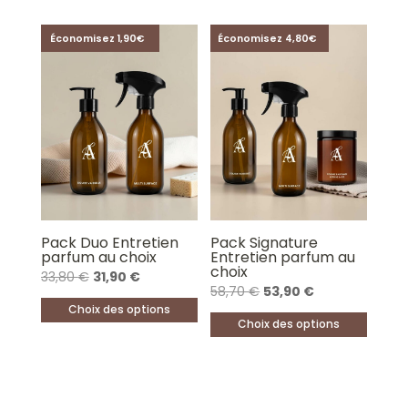
Économisez 1,90€
Économisez 4,80€
Pack Duo Entretien
Pack Signature
parfum au choix
Entretien parfum au
choix
Le
Le
33,80
€
31,90
€
Le
Le
58,70
€
53,90
€
prix
prix
Choix des options
prix
prix
initial
actuel
Choix des options
Ce
initial
actuel
était :
est :
Ce
produit
était :
est :
33,80 €.
31,90 €.
produit
a
58,70 €.
53,90 €.
a
plusieurs