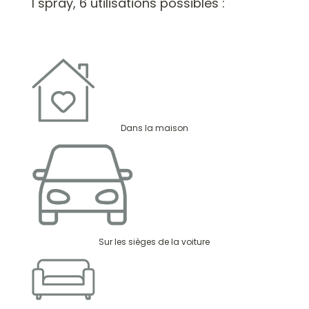
1 spray, 6 utilisations possibles :
être
être
choisies
choisies
sur
sur
la
la
page
page
du
du
produit
produit
Dans la maison
Sur les sièges de la voiture