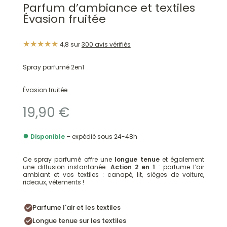
Parfum d’ambiance et textiles
plusieurs
variations.
Évasion fruitée
variations.
Les
Les
options
★★★★★
4,8 sur
300 avis vérifiés
options
peuvent
peuvent
être
Spray parfumé 2en1
être
choisies
choisies
sur
Évasion fruitée
sur
la
19,90
€
la
page
page
du
●
Disponible
– expédié sous 24-48h
du
produit
produit
Ce spray parfumé offre une
longue tenue
et également
une diffusion instantanée.
Action 2 en 1
: parfume l’air
ambiant et vos textiles : canapé, lit, sièges de voiture,
rideaux, vêtements !
Parfume l'air et les textiles
Longue tenue sur les textiles