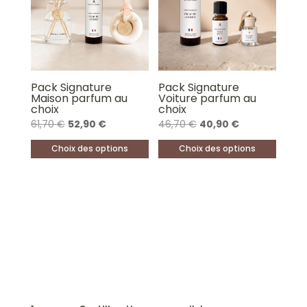
Pack Signature
Pack Signature
Maison parfum au
Voiture parfum au
choix
choix
Le
Le
Le
Le
61,70
€
52,90
€
46,70
€
40,90
€
prix
prix
prix
prix
Choix des options
Choix des options
initial
actuel
initial
actuel
Ce
Ce
était :
est :
était :
est :
produit
produit
61,70 €.
52,90 €.
46,70 €.
40,90 €.
a
a
plusieurs
plusieurs
variations.
variations.
Les
Les
options
options
peuvent
peuvent