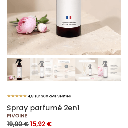
★★★★★
4,8 sur
300 avis vérifiés
Spray parfumé 2en1
PIVOINE
19,90
€
15,92
€
LE
LE