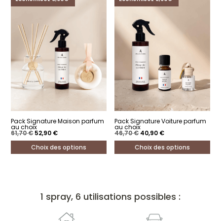
Pack Signature Maison parfum
Pack Signature Voiture parfum
au choix
au choix
Le
Le
Le
Le
61,70
€
52,90
€
46,70
€
40,90
€
prix
prix
prix
prix
initial
actuel
initial
actuel
Choix des options
Choix des options
était :
est :
était :
est :
61,70 €.
52,90 €.
46,70 €.
40,90 €.
Ce
Ce
produit
produit
a
a
1 spray, 6 utilisations possibles :
plusieurs
plusieurs
variations.
variations.