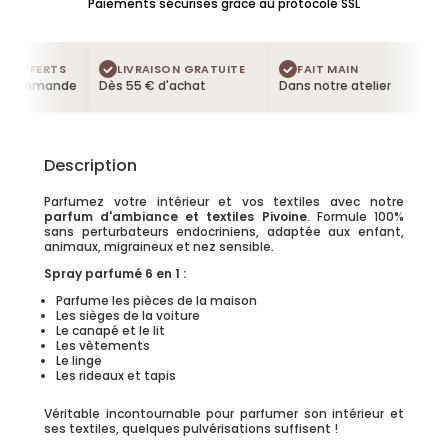
Paiements sécurisés grâce au protocole SSL
 OFFERTS
LIVRAISON GRATUITE
FAIT MAIN
 commande
Dès 55 € d'achat
Dans notre atelier
Description
Parfumez votre intérieur et vos textiles avec notre
parfum d'ambiance et textiles Pivoine
. Formule 100%
sans perturbateurs endocriniens, adaptée aux enfant,
animaux, migraineux et nez sensible.
Spray parfumé 6 en 1 :
Parfume les pièces de la maison
Les sièges de la voiture
Le canapé et le lit
Les vêtements
Le linge
Les rideaux et tapis
Véritable incontournable pour parfumer son intérieur et
ses textiles, quelques pulvérisations suffisent !