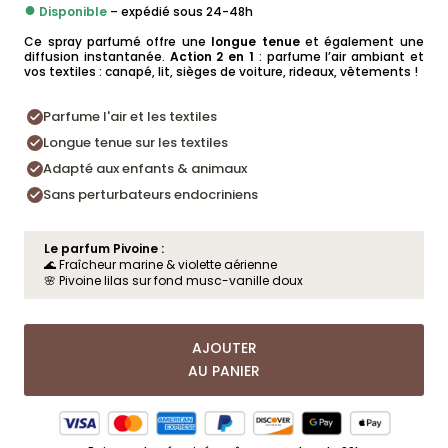
PRIX
PRIX
●
Disponible
INITIAL
– expédié sous 24-48h
ACTUEL
ÉTAIT :
EST :
Ce spray parfumé offre une
19,90 €.
15,92 €.
longue tenue
et également une
diffusion instantanée.
Action 2 en 1
: parfume l’air ambiant et
vos textiles : canapé, lit, sièges de voiture, rideaux, vêtements !
Parfume l'air et les textiles
Longue tenue sur les textiles
Adapté aux enfants & animaux
Sans perturbateurs endocriniens
Le parfum Pivoine :
🌊 Fraîcheur marine & violette aérienne
🌸 Pivoine lilas sur fond musc-vanille doux
AJOUTER
AU PANIER