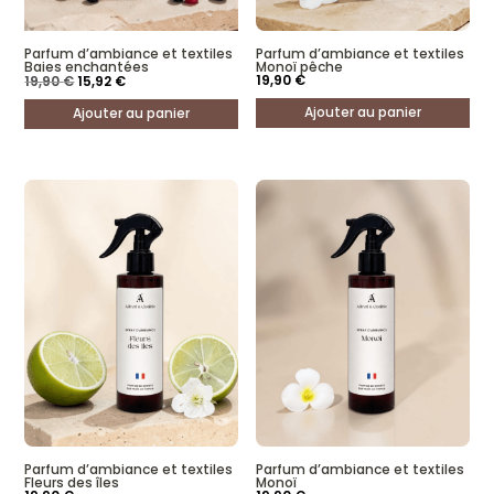
Parfum d’ambiance et textiles
Parfum d’ambiance et textiles
Baies enchantées
Monoï pêche
Le
Le
19,90
€
19,90
€
15,92
€
prix
prix
initial
actuel
Ajouter au panier
Ajouter au panier
était :
est :
19,90 €.
15,92 €.
Parfum d’ambiance et textiles
Parfum d’ambiance et textiles
Fleurs des îles
Monoï