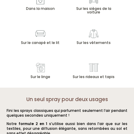
Les
Les
Dans la maison
Sur les sièges de la
options
options
voiture
peuvent
peuvent
être
être
choisies
choisies
sur
sur
Sur le canapé et le lit
Sur les vêtements
la
la
page
page
du
du
produit
produit
Sur le linge
Sur les rideaux et tapis
Un seul spray pour deux usages
Fini les sprays classiques qui parfument seulement l’air pendant
quelques secondes uniquement !
Notre
formule 2 en 1
s’utilise aussi bien dans l’air que sur les
textiles, pour une diffusion élégante, sans retombées au sol et
sans effet désagréable.