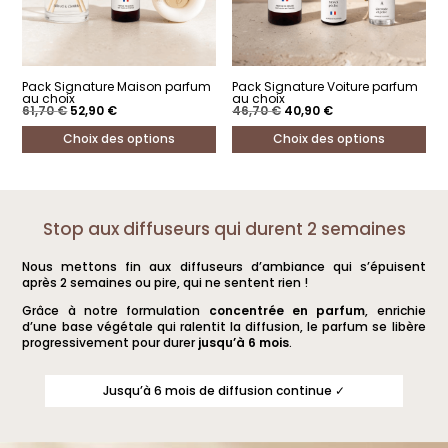
Pack Signature Maison parfum
Pack Signature Voiture parfum
au choix
au choix
Le
Le
Le
Le
61,70
€
52,90
€
46,70
€
40,90
€
prix
prix
prix
prix
initial
actuel
initial
actuel
Choix des options
Choix des options
était :
est :
était :
est :
61,70 €.
52,90 €.
46,70 €.
40,90 €.
Ce
Ce
produit
produit
a
a
Stop aux diffuseurs qui durent 2 semaines
plusieurs
plusieurs
Nous mettons fin aux diffuseurs d’ambiance qui s’épuisent
variations.
variations.
après 2 semaines ou pire, qui ne sentent rien !
Les
Les
Grâce à notre formulation
concentrée en parfum
, enrichie
options
options
d’une base végétale qui ralentit la diffusion, le parfum se libère
progressivement pour durer
jusqu’à 6 mois
.
peuvent
peuvent
être
être
Jusqu’à 6 mois de diffusion continue ✓
choisies
choisies
sur
sur