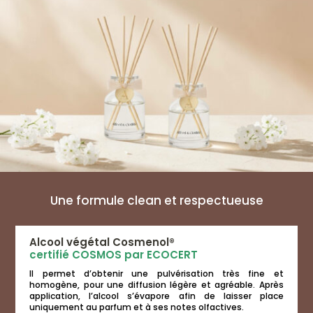
la
la
page
page
du
du
produit
produit
Une formule clean et respectueuse
Alcool végétal Cosmenol®
certifié COSMOS par ECOCERT
Il permet d’obtenir une pulvérisation très fine et
homogène, pour une diffusion légère et agréable. Après
application, l’alcool s’évapore afin de laisser place
uniquement au parfum et à ses notes olfactives.