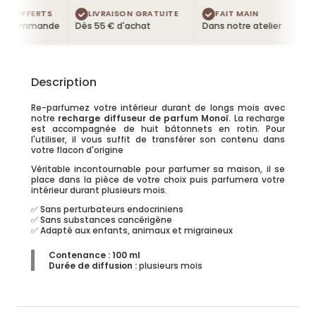
S OFFERTS
LIVRAISON GRATUITE
FAIT MAIN
e commande
Dès 55 € d'achat
Dans notre atelier
Description
Re-parfumez votre intérieur durant de longs mois avec
notre
recharge diffuseur de parfum Monoï
. La recharge
est accompagnée de huit bâtonnets en rotin. Pour
l'utiliser, il vous suffit de transférer son contenu dans
votre flacon d'origine
Véritable incontournable pour parfumer sa maison, il se
place dans la pièce de votre choix puis parfumera votre
intérieur durant plusieurs mois.
✅ Sans perturbateurs endocriniens
✅ Sans substances cancérigène
✅ Adapté aux enfants, animaux et migraineux
Contenance : 100 ml
Durée de diffusion
:
plusieurs mois