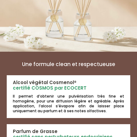
produit
produit
Une formule clean et respectueuse
Alcool végétal Cosmenol®
certifié COSMOS par ECOCERT
Il permet d’obtenir une pulvérisation très fine et
homogène, pour une diffusion légère et agréable. Après
application, l’alcool s’évapore afin de laisser place
uniquement au parfum et à ses notes olfactives.
Parfum de Grasse
certifié sans perturbateurs endocriniens