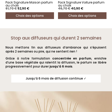
Pack Signature Maison parfum
Pack Signature Voiture parfum
au choix
au choix
Le
Le
Le
Le
61,70
€
52,90
€
46,70
€
40,90
€
prix
prix
prix
prix
initial
actuel
initial
actuel
Choix des options
Choix des options
était :
est :
était :
est :
61,70 €.
52,90 €.
46,70 €.
40,90 €.
Ce
Ce
produit
produit
a
a
Stop aux diffuseurs qui durent 2 semaines
plusieurs
plusieurs
Nous mettons fin aux diffuseurs d’ambiance qui s’épuisent
variations.
variations.
après 2 semaines ou pire, qui ne sentent rien !
Les
Les
Grâce à notre formulation
concentrée en parfum
, enrichie
options
options
d’une base végétale qui ralentit la diffusion, le parfum se libère
progressivement pour durer
jusqu’à 6 mois
.
peuvent
peuvent
être
être
Jusqu’à 6 mois de diffusion continue ✓
choisies
choisies
sur
sur
la
la
page
page
du
du