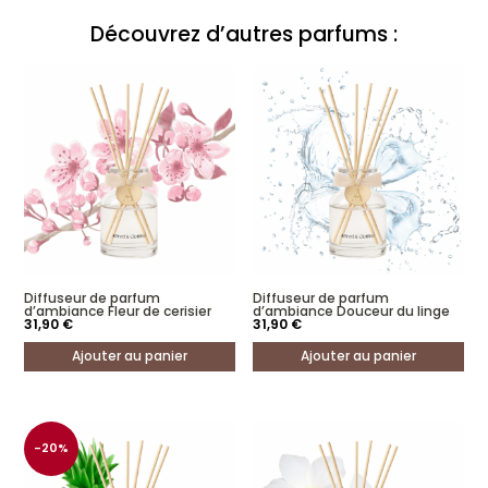
Ce qu'ils en pensent :
Découvrez d’autres parfums :
Diffuseur de parfum d'ambiance Cerise noire
Sylvie Coiffard
Rating: 5/5
J'adore
Excellent parfum j'adore l'odeur de cerise noir, on se croit vraiment en été.
Fri May 09 2025 05:25:02 GMT+0000 (Coordinated Universal Time)
Diffuseur de parfum
Diffuseur de parfum
d’ambiance Fleur de cerisier
d’ambiance Douceur du linge
31,90
€
31,90
€
Ajouter au panier
Ajouter au panier
-20%