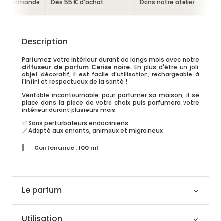
 commande
Dès 55 € d'achat
Dans notre atelier
Description
Parfumez votre intérieur durant de longs mois avec notre
diffuseur de parfum Cerise noire.
En plus d'être un joli
objet décoratif, il est facile d'utilisation, rechargeable à
l'infini et respectueux de la santé !
Véritable incontournable pour parfumer sa maison, il se
place dans la pièce de votre choix puis parfumera votre
intérieur durant plusieurs mois.
✅ Sans perturbateurs endocriniens
✅ Adapté aux enfants, animaux et migraineux
Contenance : 100 ml
Le parfum
Utilisation