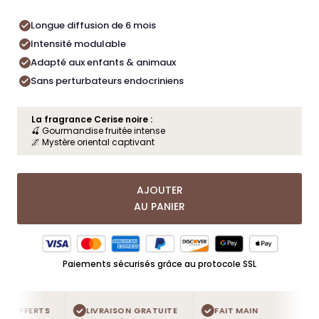
Longue diffusion de 6 mois
Intensité modulable
Adapté aux enfants & animaux
Sans perturbateurs endocriniens
La fragrance Cerise noire :
🍒 Gourmandise fruitée intense
🌌 Mystère oriental captivant
AJOUTER
AU PANIER
Paiements sécurisés grâce au protocole SSL
S OFFERTS
LIVRAISON GRATUITE
FAIT MAIN