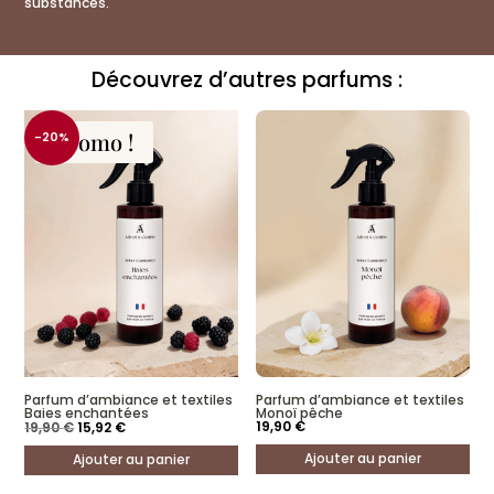
substances.
Découvrez d’autres parfums :
Promo !
-20%
Parfum d’ambiance et textiles
Parfum d’ambiance et textiles
Baies enchantées
Monoï pêche
Le
Le
19,90
€
19,90
€
15,92
€
prix
prix
initial
actuel
Ajouter au panier
Ajouter au panier
était :
est :
19,90 €.
15,92 €.