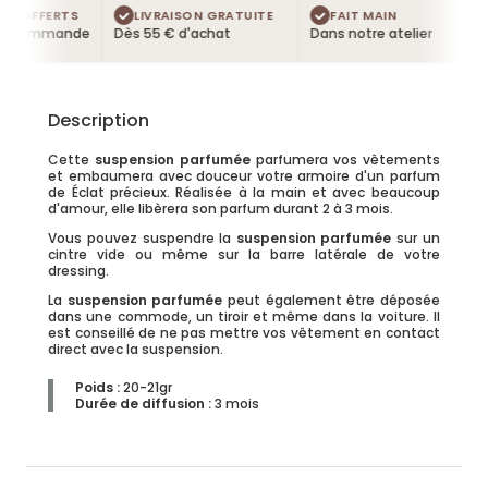
S OFFERTS
LIVRAISON GRATUITE
FAIT MAIN
 commande
Dès 55 € d'achat
Dans notre atelier
Description
Cette
suspension parfumée
parfumera vos vêtements
et embaumera avec douceur votre armoire d'un parfum
de Éclat précieux. Réalisée à la main et avec beaucoup
d'amour, elle libèrera son parfum durant 2 à 3 mois.
Vous pouvez suspendre la
suspension parfumée
sur un
cintre vide ou même sur la barre latérale de votre
dressing.
La
suspension parfumée
peut également être déposée
dans une commode, un tiroir et même dans la voiture. Il
est conseillé de ne pas mettre vos vêtement en contact
direct avec la suspension.
Poids :
20-21gr
Durée de diffusion
:
3 mois