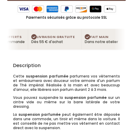
Paiements sécurisés grâce au protocole SSL
S OFFERTS
LIVRAISON GRATUITE
FAIT MAIN
e commande
Dès 55 € d'achat
Dans notre atelier
Description
Cette
suspension parfumée
parfumera vos vêtements
et embaumera avec douceur votre armoire d'un parfum
de Thé impérial. Réalisée à la main et avec beaucoup
d'amour, elle libèrera son parfum durant 2 à 3 mois.
Vous pouvez suspendre la
suspension parfumée
sur un
cintre vide ou même sur la barre latérale de votre
dressing.
La
suspension parfumée
peut également être déposée
dans une commode, un tiroir et même dans la voiture. Il
est conseillé de ne pas mettre vos vêtement en contact
direct avec la suspension.