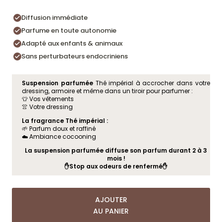
Diffusion immédiate
Parfume en toute autonomie
Adapté aux enfants & animaux
Sans perturbateurs endocriniens
Suspension parfumée
Thé impérial à accrocher dans votre
dressing, armoire et même dans un tiroir pour parfumer :
👕 Vos vêtements
👚 Votre dressing
La fragrance Thé impérial :
🌱 Parfum doux et raffiné
☁️ Ambiance cocooning
La suspension parfumée diffuse son parfum durant 2 à 3
mois !
✋Stop aux odeurs de renfermé✋
AJOUTER
AU PANIER