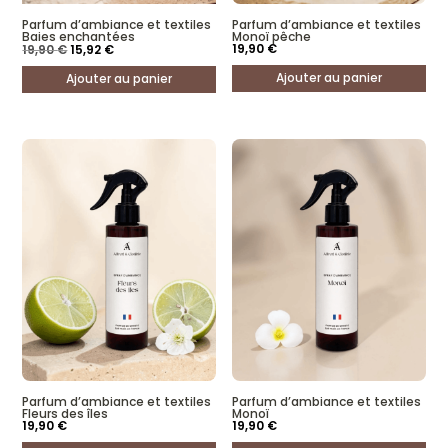
Parfum d’ambiance et textiles
Parfum d’ambiance et textiles
Baies enchantées
Monoï pêche
Le
Le
19,90
€
19,90
€
15,92
€
prix
prix
initial
actuel
Ajouter au panier
Ajouter au panier
était :
est :
19,90 €.
15,92 €.
Parfum d’ambiance et textiles
Parfum d’ambiance et textiles
Fleurs des îles
Monoï
19,90
€
19,90
€