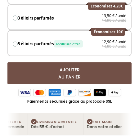
Économisez 4,20€
13,50 € / unité
3 élixirs parfumés
14,90 € / unité
Économisez 10€
12,90 € / unité
5 élixirs parfumés
Meilleure offre
14,90 € / unité
AJOUTER
AU PANIER
Paiements sécurisés grâce au protocole SSL
 OFFERTS
LIVRAISON GRATUITE
FAIT MAIN
 commande
Dès 55 € d'achat
Dans notre atelier