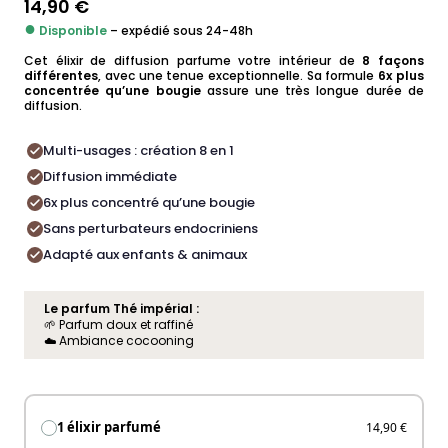
14,90
€
●
Disponible
– expédié sous 24-48h
Cet élixir de diffusion parfume votre intérieur de
8 façons
différentes
, avec une tenue exceptionnelle. Sa formule
6x plus
concentrée qu’une bougie
assure une très longue durée de
diffusion.
Multi-usages : création 8 en 1
Diffusion immédiate
6x plus concentré qu’une bougie
Sans perturbateurs endocriniens
Adapté aux enfants & animaux
Le parfum Thé impérial :
🌱 Parfum doux et raffiné
☁️ Ambiance cocooning
1 élixir parfumé
14,90 €