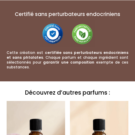
Certifié sans perturbateurs endocriniens
Cette création est
certifiée sans perturbateurs endocriniens
et sans phtalates
. Chaque parfum et chaque ingrédient sont
sélectionnés pour
garantir une composition
exempte de ces
substances.
Ce qu'ils pensent de cette création :
Découvrez d’autres parfums :
Huile de diffusion Thé impérial
Aurore
Rating: 5/5
No Review
Tue Jan 27 2026 10:18:51 GMT+0000 (Coordinated Universal Time)
huile de diffusion the imperial
MrsA
Rating: 5/5
Produit d’exception ! Fragrance d’une très grande délicatesse !