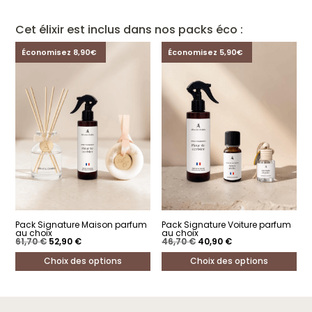
Cet élixir est inclus dans nos packs éco :
Économisez 8,90€
Économisez 5,90€
Pack Signature Maison parfum
Pack Signature Voiture parfum
au choix
au choix
Le
Le
Le
Le
61,70
€
52,90
€
46,70
€
40,90
€
prix
prix
prix
prix
initial
actuel
initial
actuel
Choix des options
Choix des options
était :
est :
était :
est :
61,70 €.
52,90 €.
46,70 €.
40,90 €.
Ce
Ce
produit
produit