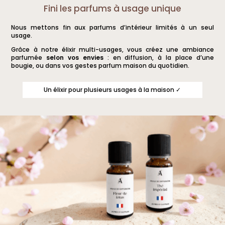
a
a
Fini les parfums à usage unique
plusieurs
plusieurs
Nous mettons fin aux parfums d’intérieur limités à un seul
variations.
variations.
usage.
Les
Les
Grâce à notre élixir multi-usages, vous créez une ambiance
options
options
parfumée
selon vos envies
: en diffusion, à la place d’une
bougie, ou dans vos gestes parfum maison du quotidien.
peuvent
peuvent
être
être
Un élixir pour plusieurs usages à la maison ✓
choisies
choisies
sur
sur
la
la
page
page
du
du
produit
produit