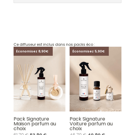
Ce diffuseur est inclus dans nos packs éco :
Économisez 8,90€
Économisez 5,90€
Pack Signature
Pack Signature
Maison parfum au
Voiture parfum au
choix
choix
Le
Le
Le
Le
61,70
€
52,90
€
46,70
€
40,90
€