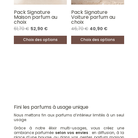
Pack Signature
Pack Signature
Maison parfum au
Voiture parfum au
choix
choix
Le
Le
Le
Le
61,70
€
52,90
€
46,70
€
40,90
€
prix
prix
prix
prix
Choix des options
Choix des options
initial
actuel
initial
actuel
Ce
Ce
était :
est :
était :
est :
produit
produit
61,70 €.
52,90 €.
46,70 €.
40,90 €.
a
a
plusieurs
plusieurs
variations.
variations.
Les
Les
options
options
peuvent
peuvent
Fini les parfums à usage unique
être
être
Nous mettons fin aux parfums d’intérieur limités à un seul
choisies
usage.
choisies
sur
sur
Grâce à notre élixir multi-usages, vous créez une
ambiance parfumée
selon vos envies
: en diffusion, à la
la
la
place d’une bougie, ou dans vos gestes parfum maison