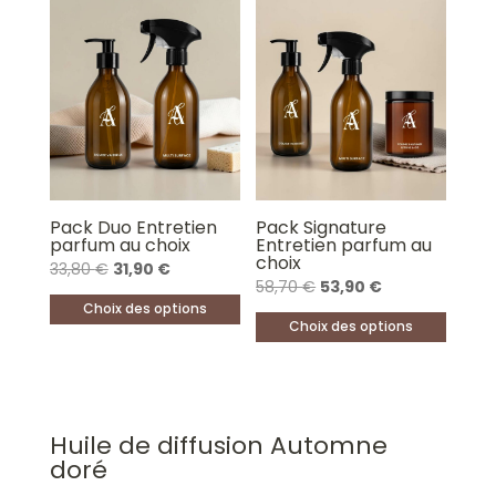
Pack Duo Entretien
Pack Signature
parfum au choix
Entretien parfum au
choix
Le
Le
33,80
€
31,90
€
Le
Le
58,70
€
53,90
€
prix
prix
Choix des options
prix
prix
initial
actuel
Choix des options
Ce
initial
actuel
était :
est :
Ce
produit
était :
est :
33,80 €.
31,90 €.
produit
a
58,70 €.
53,90 €.
a
plusieurs
Huile de diffusion Automne
plusieurs
variations.
doré
variations.
Les