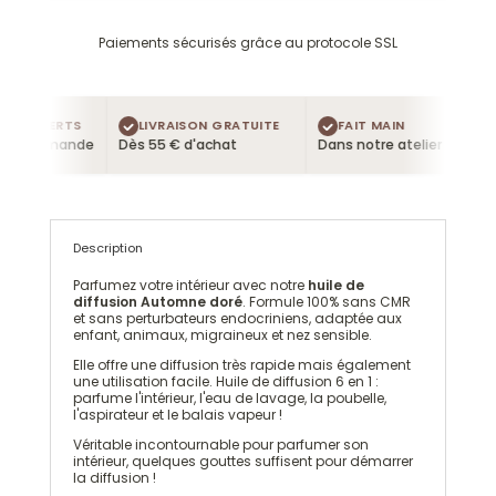
Paiements sécurisés grâce au protocole SSL
 OFFERTS
LIVRAISON GRATUITE
FAIT MAIN
 commande
Dès 55 € d'achat
Dans notre atelier
Description
Parfumez votre intérieur avec notre
huile de
diffusion Automne doré
. Formule 100% sans CMR
et sans perturbateurs endocriniens, adaptée aux
enfant, animaux, migraineux et nez sensible.
Elle offre une diffusion très rapide mais également
une utilisation facile. Huile de diffusion 6 en 1 :
parfume l'intérieur, l'eau de lavage, la poubelle,
l'aspirateur et le balais vapeur !
Véritable incontournable pour parfumer son
intérieur, quelques gouttes suffisent pour démarrer
la diffusion !