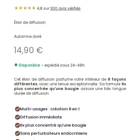
Les
options
★★★★★
4,8 sur
300 avis vérifiés
options
peuvent
peuvent
être
Élixir de diffusion
être
choisies
choisies
sur
Automne doré
sur
la
14,90
€
la
page
page
du
●
Disponible
– expédié sous 24-48h
du
produit
produit
Cet élixir de diffusion parfume votre intérieur de
8 façons
différentes
, avec une tenue exceptionnelle. Sa formule
6x
plus concentrée qu’une bougie
assure une très longue
durée de diffusion.
Multi-usages : création 8 en 1
Diffusion immédiate
6x plus concentré qu’une bougie
Sans perturbateurs endocriniens