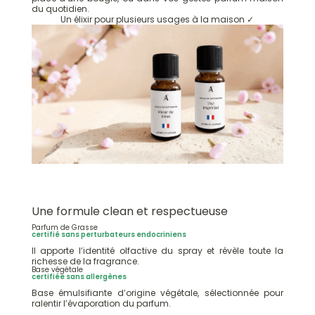
du quotidien.
page
page
Un élixir pour plusieurs usages à la maison ✓
du
du
produit
produit
Une formule clean et respectueuse
Parfum de Grasse
certifié sans perturbateurs endocriniens
Il apporte l’identité olfactive du spray et révèle toute la
richesse de la fragrance.
Base végétale
certifiée sans allergènes
Base émulsifiante d’origine végétale, sélectionnée pour
ralentir l’évaporation du parfum.