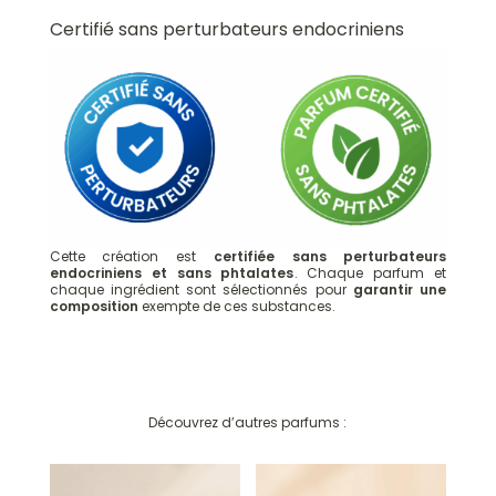
Certifié sans perturbateurs endocriniens
Cette création est
certifiée sans perturbateurs
endocriniens et sans phtalates
. Chaque parfum et
chaque ingrédient sont sélectionnés pour
garantir une
composition
exempte de ces substances.
Ce qu'ils en pensent :
Huile de diffusion Automne doré
Découvrez d’autres parfums :
Nadia N.
Rating: 5/5
Parfum très agréable et doux
Parfum très agréable et doux . Je recommande. parfume délicatement 