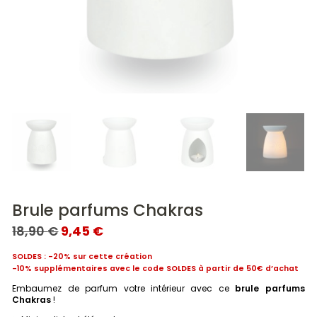
Brule parfums Chakras
LE
LE
18,90
€
9,45
€
PRIX
PRIX
INITIAL
ACTUEL
SOLDES : -20% sur cette création
ÉTAIT :
EST :
-10% supplémentaires avec le code SOLDES à partir de 50€ d’achat
18,90 €.
9,45 €.
Embaumez de parfum votre intérieur avec ce
brule parfums
Chakras
!