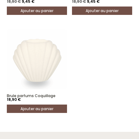
Le
Le
Le
Le
18,90
€
9,45
€
18,90
€
9,45
€
prix
prix
prix
prix
initial
actuel
initial
actuel
Ajouter au panier
Ajouter au panier
était :
est :
était :
est :
18,90 €.
9,45 €.
18,90 €.
9,45 €.
Brule parfums Coquillage
18,90
€
Ajouter au panier