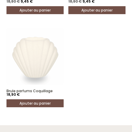
Le
Le
Le
Le
18,90
€
9,45
€
18,90
€
9,45
€
prix
prix
prix
prix
initial
actuel
initial
actuel
Ajouter au panier
Ajouter au panier
était :
est :
était :
est :
18,90 €.
9,45 €.
18,90 €.
9,45 €.
Brule parfums Coquillage
18,90
€
Ajouter au panier