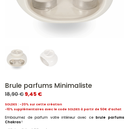
Brule parfums Minimaliste
LE
LE
18,90
€
9,45
€
PRIX
PRIX
INITIAL
ACTUEL
SOLDES : -20% sur cette création
ÉTAIT :
EST :
-10% supplémentaires avec le code SOLDES à partir de 50€ d’achat
18,90 €.
9,45 €.
Embaumez de parfum votre intérieur avec ce
brule parfums
Chakras
!