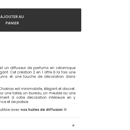
AJOUTER AU
PANIER
st un diffuseur de parfums en céramique
égant. Cet création 2 en 1 offre à la fois une
arfums et une touche de décoration dans
hakras est minimaliste, élégant et discret.
 sur une table, un bureau, un meuble ou une
itement à votre décoration intérieure en y
ce et de poésie.
utilise avec
nos huiles de diffusion
🌸