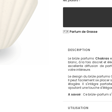
les plaisirs !
🇫🇷 Parfum de Grasse
DESCRIPTION
Le brûle parfums
Chakras
e
blanc, à la fois discret et él
excellente diffusion de p
votre intérieure.
Le design du brûle parfums C
Il peut facilement se placer
étagère. Il s'intègre parfa
ajoutant une touche d'élégan
A savoir
: Ce brûle-parfum s'
UTILISATION