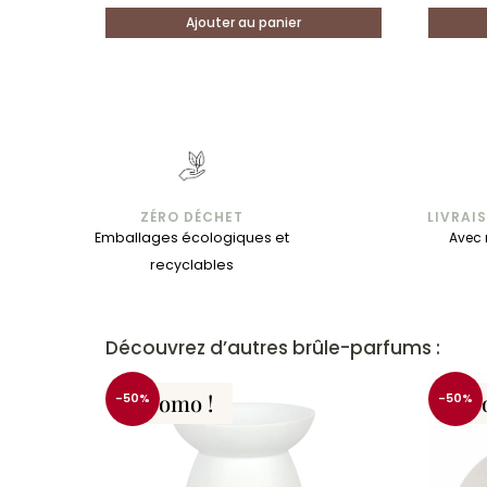
Ajouter au panier
ZÉRO DÉCHET
LIVRAI
Emballages écologiques et
Avec 
recyclables
Découvrez d’autres brûle-parfums :
Promo !
Pr
-50%
-50%