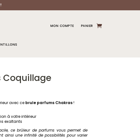
!
MON COMPTE
PANIER
NTILLONS
 Coquillage
rieur avec ce
brule parfums
Chakras
!
on à votre intérieur
ms exaltants
facile, ce brûleur de parfums vous permet de
nt ainsi une infinité de possibilités pour varier