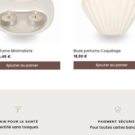
rfums Minimaliste
Brule parfums Coquillage
Le
Le
18,90
€
9,45
€
rix
prix
nitial
actuel
Ajouter au panier
Ajouter au panier
tait :
est :
8,90 €.
9,45 €.
AIN POUR LA SANTÉ
PAIEMENT SÉCURIS
ertifié sans toxiques
Pour toutes cartes banc