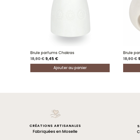
Brule parfums Chakras
Brule pa
Le
Le
18,90
€
9,45
€
18,90
€
prix
prix
p
initial
actuel
i
Ajouter au panier
était :
est :
é
18,90 €.
9,45 €.
1
CRÉATIONS ARTISANALES
S
Fabriquées en Moselle
C